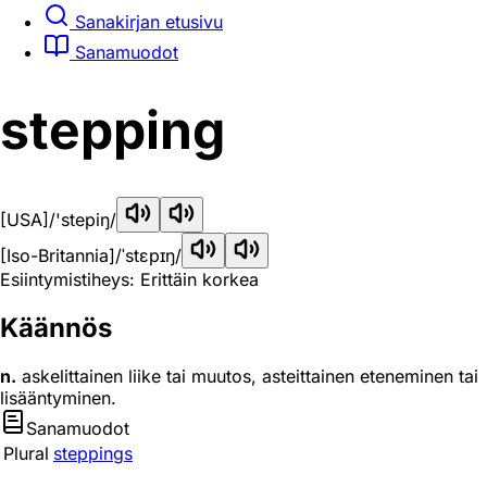
Sanakirjan etusivu
Sanamuodot
stepping
[USA]
/'stepiŋ/
[Iso-Britannia]
/ˈstɛpɪŋ/
Esiintymistiheys: Erittäin korkea
Käännös
n.
askelittainen liike tai muutos, asteittainen eteneminen tai
lisääntyminen.
Sanamuodot
Plural
steppings