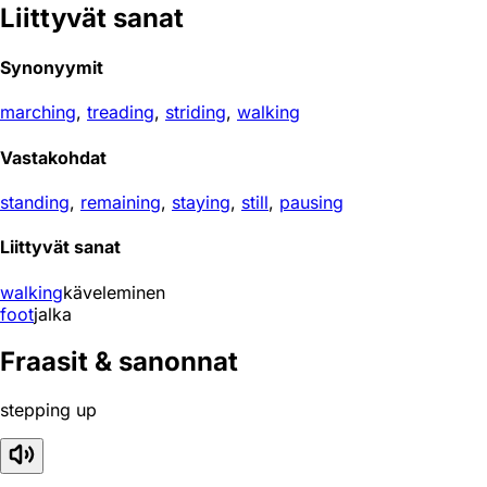
Liittyvät sanat
Synonyymit
marching
,
treading
,
striding
,
walking
Vastakohdat
standing
,
remaining
,
staying
,
still
,
pausing
Liittyvät sanat
walking
käveleminen
foot
jalka
Fraasit & sanonnat
stepping up