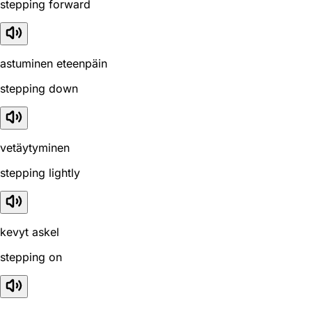
stepping forward
astuminen eteenpäin
stepping down
vetäytyminen
stepping lightly
kevyt askel
stepping on