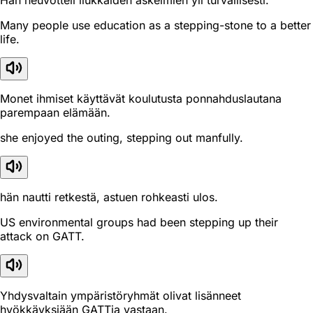
Hän neuvotteli liukkaiden askelmien yli turvallisesti.
Many people use education as a stepping-stone to a better
life.
Monet ihmiset käyttävät koulutusta ponnahduslautana
parempaan elämään.
she enjoyed the outing, stepping out manfully.
hän nautti retkestä, astuen rohkeasti ulos.
US environmental groups had been stepping up their
attack on GATT.
Yhdysvaltain ympäristöryhmät olivat lisänneet
hyökkäyksiään GATTia vastaan.