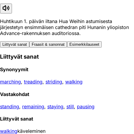
Huhtikuun 1. päivän iltana Hua Weihin astumisesta
järjestetyn ensimmäisen cathedran piti Hunanin yliopiston
Advance-rakennuksen auditoriossa.
Liittyvät sanat
Fraasit & sanonnat
Esimerkkilauseet
Liittyvät sanat
Synonyymit
marching
,
treading
,
striding
,
walking
Vastakohdat
standing
,
remaining
,
staying
,
still
,
pausing
Liittyvät sanat
walking
käveleminen