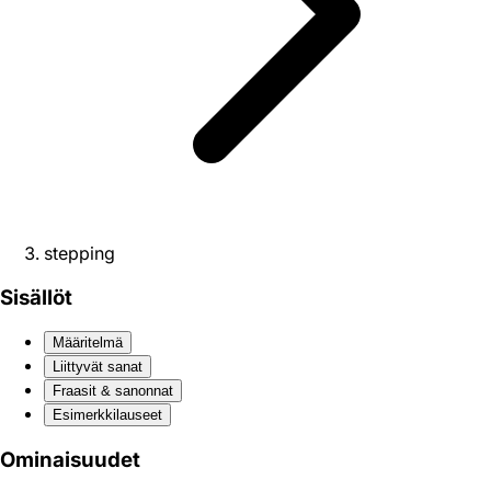
stepping
Sisällöt
Määritelmä
Liittyvät sanat
Fraasit & sanonnat
Esimerkkilauseet
Ominaisuudet