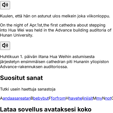
Kuulen, että hän on astunut ulos melkein joka viikonloppu.
On the night of Apr.1st,the first cathedra about stepping
into Hua Wei was held in the Advance building auditoria of
Hunan University.
Huhtikuun 1. päivän iltana Hua Weihin astumisesta
järjestetyn ensimmäisen cathedran piti Hunanin yliopiston
Advance-rakennuksen auditoriossa.
Suositut sanat
Tutki usein haettuja sanastoja
A
and
a
as
are
at
an
B
be
by
but
F
for
from
H
have
he
I
in
i
is
it
M
my
N
not
Lataa sovellus avataksesi koko