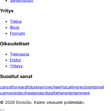
Sanamuodot
Yritys
Tietoa
Blogi
Foorumi
Oikeudelliset
Tietosuoja
Ehdot
Yhteys
Suositut sanat
cancel
forward
future
narrow
cheerful
calling
recipient
small
calm
wish
decline
standard
last
father
entertainment
© 2026 DictoGo. Kaikki oikeudet pidätetään.