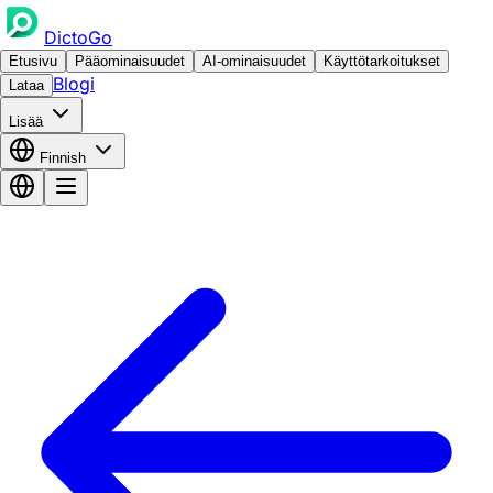
DictoGo
Etusivu
Pääominaisuudet
AI-ominaisuudet
Käyttötarkoitukset
Blogi
Lataa
Lisää
Finnish