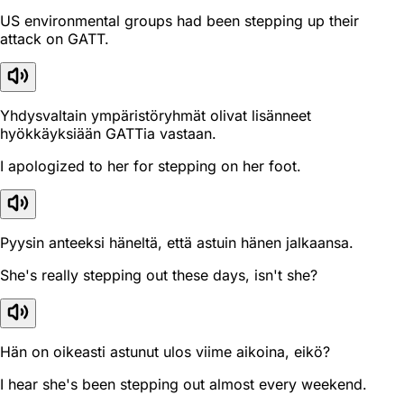
US environmental groups had been stepping up their
attack on GATT.
Yhdysvaltain ympäristöryhmät olivat lisänneet
hyökkäyksiään GATTia vastaan.
I apologized to her for stepping on her foot.
Pyysin anteeksi häneltä, että astuin hänen jalkaansa.
She's really stepping out these days, isn't she?
Hän on oikeasti astunut ulos viime aikoina, eikö?
I hear she's been stepping out almost every weekend.