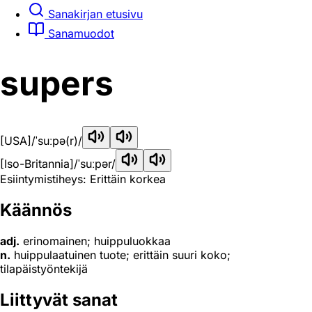
Sanakirjan etusivu
Sanamuodot
supers
[USA]
/ˈsuːpə(r)/
[Iso-Britannia]
/ˈsuːpər/
Esiintymistiheys: Erittäin korkea
Käännös
adj.
erinomainen; huippuluokkaa
n.
huippulaatuinen tuote; erittäin suuri koko;
tilapäistyöntekijä
Liittyvät sanat