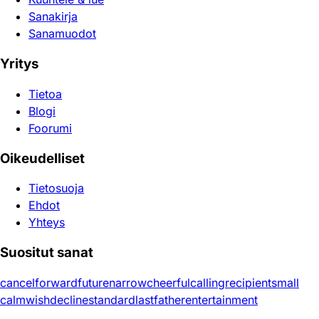
Sanakirja
Sanamuodot
Yritys
Tietoa
Blogi
Foorumi
Oikeudelliset
Tietosuoja
Ehdot
Yhteys
Suositut sanat
cancel
forward
future
narrow
cheerful
calling
recipient
small
calm
wish
decline
standard
last
father
entertainment