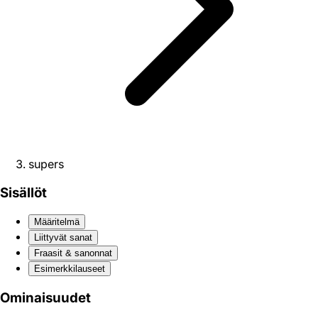
supers
Sisällöt
Määritelmä
Liittyvät sanat
Fraasit & sanonnat
Esimerkkilauseet
Ominaisuudet