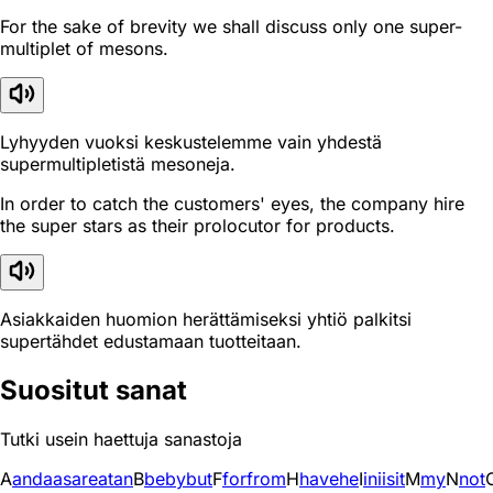
For the sake of brevity we shall discuss only one super-
multiplet of mesons.
Lyhyyden vuoksi keskustelemme vain yhdestä
supermultipletistä mesoneja.
In order to catch the customers' eyes, the company hire
the super stars as their prolocutor for products.
Asiakkaiden huomion herättämiseksi yhtiö palkitsi
supertähdet edustamaan tuotteitaan.
Suositut sanat
Tutki usein haettuja sanastoja
A
and
a
as
are
at
an
B
be
by
but
F
for
from
H
have
he
I
in
i
is
it
M
my
N
not