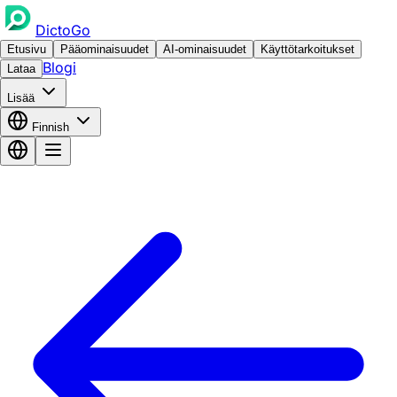
DictoGo
Etusivu
Pääominaisuudet
AI-ominaisuudet
Käyttötarkoitukset
Blogi
Lataa
Lisää
Finnish