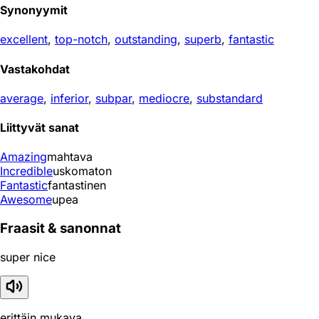
Synonyymit
excellent
,
top-notch
,
outstanding
,
superb
,
fantastic
Vastakohdat
average
,
inferior
,
subpar
,
mediocre
,
substandard
Liittyvät sanat
Amazing
mahtava
Incredible
uskomaton
Fantastic
fantastinen
Awesome
upea
Fraasit & sanonnat
super nice
erittäin mukava