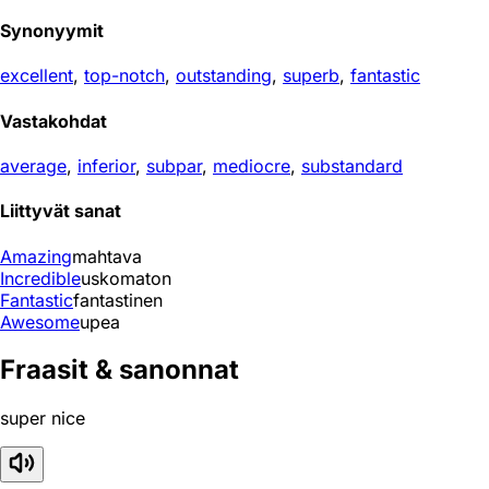
Synonyymit
excellent
,
top-notch
,
outstanding
,
superb
,
fantastic
Vastakohdat
average
,
inferior
,
subpar
,
mediocre
,
substandard
Liittyvät sanat
Amazing
mahtava
Incredible
uskomaton
Fantastic
fantastinen
Awesome
upea
Fraasit & sanonnat
super nice