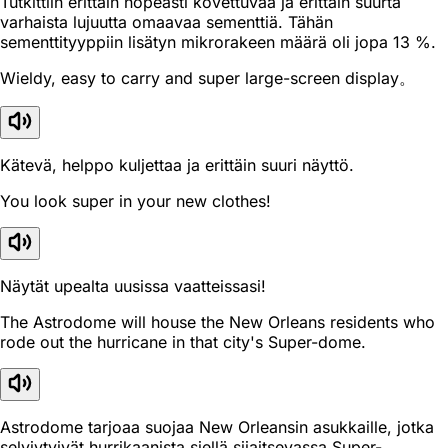
Tutkittiin erittäin nopeasti kovettuvaa ja erittäin suurta
varhaista lujuutta omaavaa sementtiä. Tähän
sementtityyppiin lisätyn mikrorakeen määrä oli jopa 13 %.
Wieldy, easy to carry and super large-screen display。
Kätevä, helppo kuljettaa ja erittäin suuri näyttö.
You look super in your new clothes!
Näytät upealta uusissa vaatteissasi!
The Astrodome will house the New Orleans residents who
rode out the hurricane in that city's Super-dome.
Astrodome tarjoaa suojaa New Orleansin asukkaille, jotka
selviytyivät hurrikaanista siellä sijaitsevassa Super-