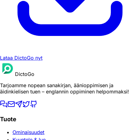
Lataa DictoGo nyt
DictoGo
Tarjoamme nopean sanakirjan, äänioppimisen ja
äidinkielisen tuen – englannin oppiminen helpommaksi!
Tuote
Ominaisuudet
Kuuntele & lue