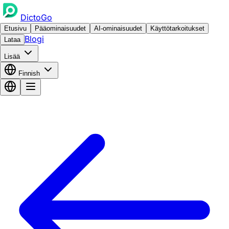
DictoGo
Etusivu
Pääominaisuudet
AI-ominaisuudet
Käyttötarkoitukset
Blogi
Lataa
Lisää
Finnish