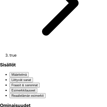
true
Sisällöt
Määritelmä
Liittyvät sanat
Fraasit & sanonnat
Esimerkkilauseet
Reaali­elämän esimerkit
Ominaisuudet