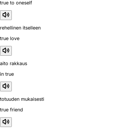
true to oneself
rehellinen itselleen
true love
aito rakkaus
in true
totuuden mukaisesti
true friend