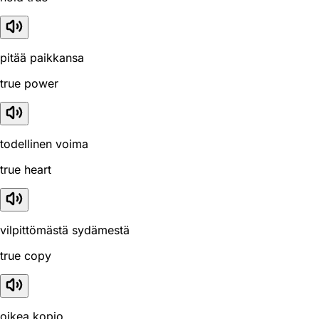
pitää paikkansa
true power
todellinen voima
true heart
vilpittömästä sydämestä
true copy
oikea kopio