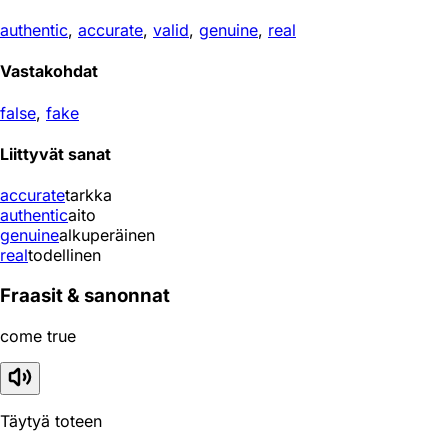
authentic
,
accurate
,
valid
,
genuine
,
real
Vastakohdat
false
,
fake
Liittyvät sanat
accurate
tarkka
authentic
aito
genuine
alkuperäinen
real
todellinen
Fraasit & sanonnat
come true
Täytyä toteen