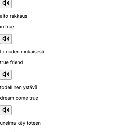
aito rakkaus
in true
totuuden mukaisesti
true friend
todellinen ystävä
dream come true
unelma käy toteen