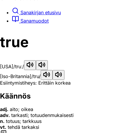
Sanakirjan etusivu
Sanamuodot
true
[USA]
/truː/
[Iso-Britannia]
/tru/
Esiintymistiheys: Erittäin korkea
Käännös
adj.
aito; oikea
adv.
tarkasti; totuudenmukaisesti
n.
totuus; tarkkuus
vt.
tehdä tarkaksi