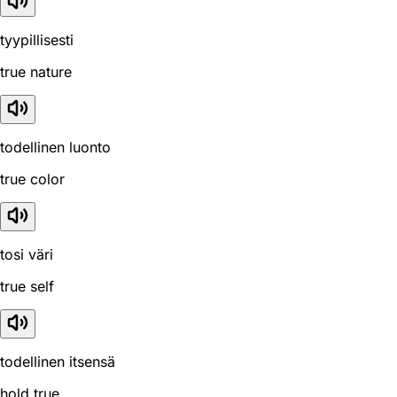
tyypillisesti
true nature
todellinen luonto
true color
tosi väri
true self
todellinen itsensä
hold true