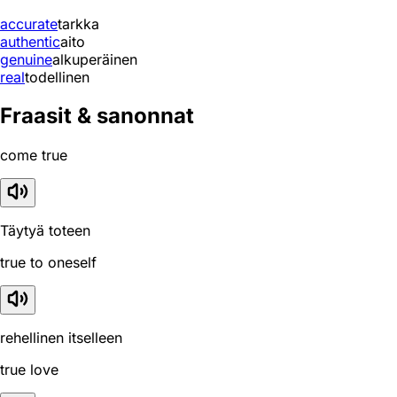
accurate
tarkka
authentic
aito
genuine
alkuperäinen
real
todellinen
Fraasit & sanonnat
come true
Täytyä toteen
true to oneself
rehellinen itselleen
true love