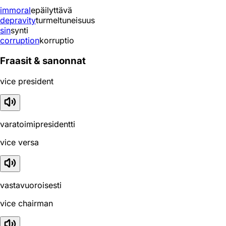
immoral
epäilyttävä
depravity
turmeltuneisuus
sin
synti
corruption
korruptio
Fraasit & sanonnat
vice president
varatoimipresidentti
vice versa
vastavuoroisesti
vice chairman