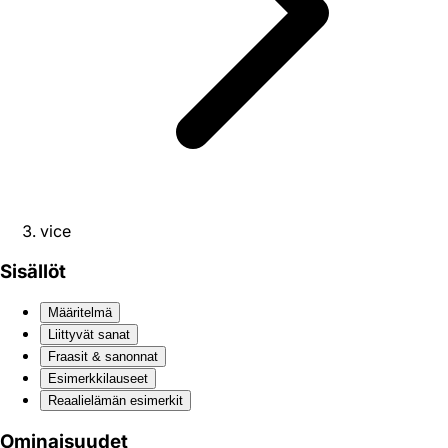
vice
Sisällöt
Määritelmä
Liittyvät sanat
Fraasit & sanonnat
Esimerkkilauseet
Reaali­elämän esimerkit
Ominaisuudet