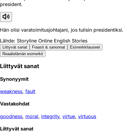
president.
Hän olisi varatoimitusjohtajani, jos tulisin presidentiksi.
Lähde: Storyline Online English Stories
Liittyvät sanat
Fraasit & sanonnat
Esimerkkilauseet
Reaali­elämän esimerkit
Liittyvät sanat
Synonyymit
weakness
,
fault
Vastakohdat
goodness
,
moral
,
integrity
,
virtue
,
virtuous
Liittyvät sanat