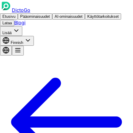
DictoGo
Etusivu
Pääominaisuudet
AI-ominaisuudet
Käyttötarkoitukset
Blogi
Lataa
Lisää
Finnish