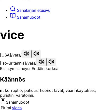
Sanakirjan etusivu
Sanamuodot
vice
[USA]
/vaɪs/
[Iso-Britannia]
/vaɪs/
Esiintymistiheys: Erittäin korkea
Käännös
n.
korruptio, pahuus; huonot tavat; väärinkäytökset;
puristin; varatoimi.
Sanamuodot
Plural
vices