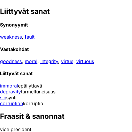
Liittyvät sanat
Synonyymit
weakness
,
fault
Vastakohdat
goodness
,
moral
,
integrity
,
virtue
,
virtuous
Liittyvät sanat
immoral
epäilyttävä
depravity
turmeltuneisuus
sin
synti
corruption
korruptio
Fraasit & sanonnat
vice president