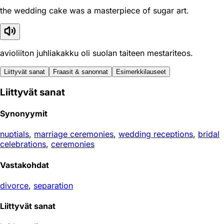
the wedding cake was a masterpiece of sugar art.
avioliiton juhliakakku oli suolan taiteen mestariteos.
Liittyvät sanat
Fraasit & sanonnat
Esimerkkilauseet
Liittyvät sanat
Synonyymit
nuptials
,
marriage ceremonies
,
wedding receptions
,
bridal
celebrations
,
ceremonies
Vastakohdat
divorce
,
separation
Liittyvät sanat