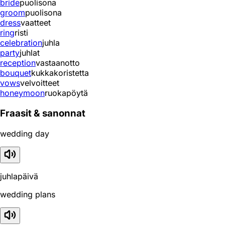
bride
puolisona
groom
puolisona
dress
vaatteet
ring
risti
celebration
juhla
party
juhlat
reception
vastaanotto
bouquet
kukkakoristetta
vows
velvoitteet
honeymoon
ruokapöytä
Fraasit & sanonnat
wedding day
juhlapäivä
wedding plans