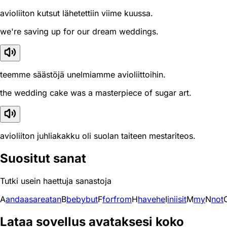
avioliiton kutsut lähetettiin viime kuussa.
we're saving up for our dream weddings.
teemme säästöjä unelmiamme avioliittoihin.
the wedding cake was a masterpiece of sugar art.
avioliiton juhliakakku oli suolan taiteen mestariteos.
Suositut sanat
Tutki usein haettuja sanastoja
A
and
a
as
are
at
an
B
be
by
but
F
for
from
H
have
he
I
in
i
is
it
M
my
N
not
Lataa sovellus avataksesi koko