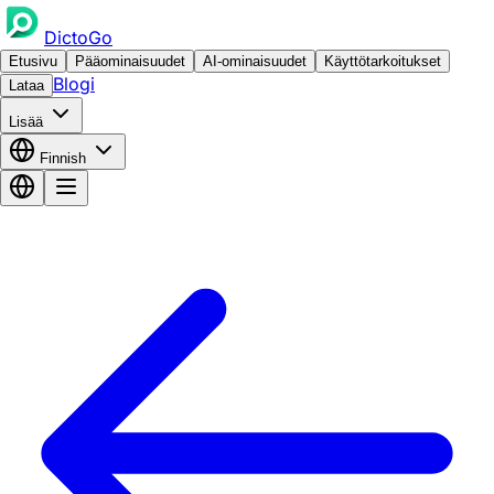
DictoGo
Etusivu
Pääominaisuudet
AI-ominaisuudet
Käyttötarkoitukset
Blogi
Lataa
Lisää
Finnish