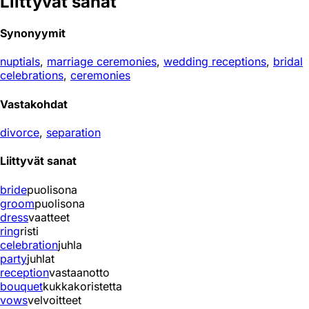
Liittyvät sanat
Synonyymit
nuptials
,
marriage ceremonies
,
wedding receptions
,
bridal
celebrations
,
ceremonies
Vastakohdat
divorce
,
separation
Liittyvät sanat
bride
puolisona
groom
puolisona
dress
vaatteet
ring
risti
celebration
juhla
party
juhlat
reception
vastaanotto
bouquet
kukkakoristetta
vows
velvoitteet