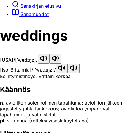
Sanakirjan etusivu
Sanamuodot
weddings
[USA]
/[ˈwedɪŋz]/
[Iso-Britannia]
/[ˈwɛdɪŋz]/
Esiintymistiheys: Erittäin korkea
Käännös
n.
avioliiton solennollinen tapahtuma; avioliiton jälkeen
järjestetty juhla tai kokous; avioliittoa ympäröivät
tapahtumat ja valmistelut.
pl.
v. menoa (refleksiivisesti käytettävä).