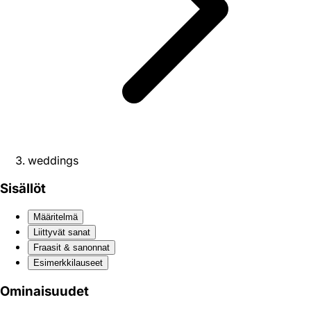
weddings
Sisällöt
Määritelmä
Liittyvät sanat
Fraasit & sanonnat
Esimerkkilauseet
Ominaisuudet