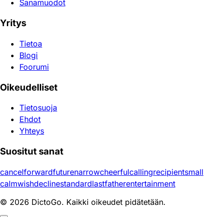
Sanamuodot
Yritys
Tietoa
Blogi
Foorumi
Oikeudelliset
Tietosuoja
Ehdot
Yhteys
Suositut sanat
cancel
forward
future
narrow
cheerful
calling
recipient
small
calm
wish
decline
standard
last
father
entertainment
© 2026 DictoGo. Kaikki oikeudet pidätetään.