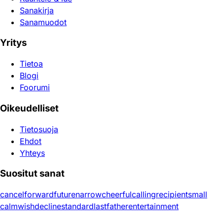
Sanakirja
Sanamuodot
Yritys
Tietoa
Blogi
Foorumi
Oikeudelliset
Tietosuoja
Ehdot
Yhteys
Suositut sanat
cancel
forward
future
narrow
cheerful
calling
recipient
small
calm
wish
decline
standard
last
father
entertainment