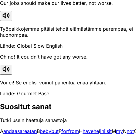
Our jobs should make our lives better, not worse.
Työpaikkojemme pitäisi tehdä elämästämme parempaa, ei
huonompaa.
Lähde: Global Slow English
Oh no! It couldn't have got any worse.
Voi ei! Se ei olisi voinut pahentua enää yhtään.
Lähde: Gourmet Base
Suositut sanat
Tutki usein haettuja sanastoja
A
and
a
as
are
at
an
B
be
by
but
F
for
from
H
have
he
I
in
i
is
it
M
my
N
not