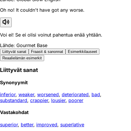
Oh no! It couldn't have got any worse.
Voi ei! Se ei olisi voinut pahentua enää yhtään.
Lähde: Gourmet Base
Liittyvät sanat
Fraasit & sanonnat
Esimerkkilauseet
Reaali­elämän esimerkit
Liittyvät sanat
Synonyymit
inferior
,
weaker
,
worsened
,
deteriorated
,
bad
,
substandard
,
crappier
,
lousier
,
poorer
Vastakohdat
superior
,
better
,
improved
,
superlative