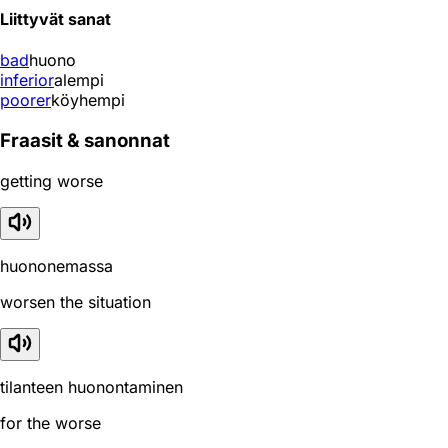
Liittyvät sanat
bad
huono
inferior
alempi
poorer
köyhempi
Fraasit & sanonnat
getting worse
huononemassa
worsen the situation
tilanteen huonontaminen
for the worse