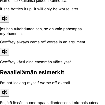
Hän oli seikkailunsa jälkeen kunnossa.
if she bottles it up, it will only be worse later.
jos hän tukahduttaa sen, se on vain pahempaa
myöhemmin.
Geoffrey always came off worse in an argument.
Geoffrey kärsi aina enemmän väittelyssä.
Reaali­elämän esimerkit
I'm not leaving myself worse off overall.
En jätä itseäni huonompaan tilanteeseen kokonaisuutena.