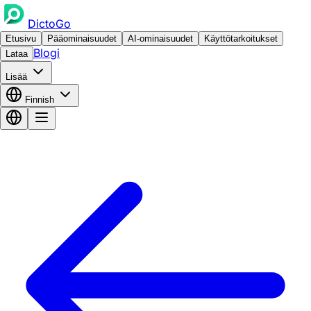
DictoGo
Etusivu
Pääominaisuudet
AI-ominaisuudet
Käyttötarkoitukset
Blogi
Lataa
Lisää
Finnish