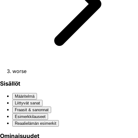
worse
Sisällöt
Määritelmä
Liittyvät sanat
Fraasit & sanonnat
Esimerkkilauseet
Reaali­elämän esimerkit
Ominaisuudet