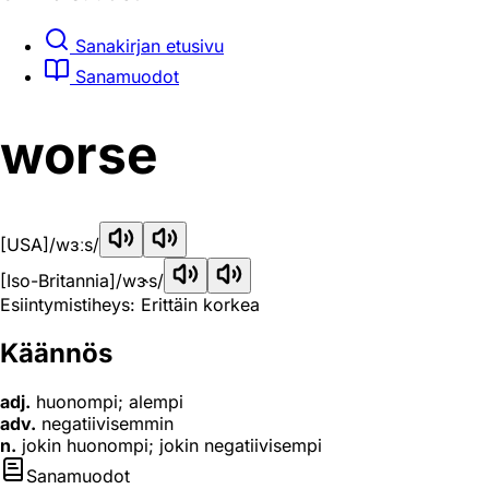
Sanakirjan etusivu
Sanamuodot
worse
[USA]
/wɜːs/
[Iso-Britannia]
/wɝs/
Esiintymistiheys: Erittäin korkea
Käännös
adj.
huonompi; alempi
adv.
negatiivisemmin
n.
jokin huonompi; jokin negatiivisempi
Sanamuodot