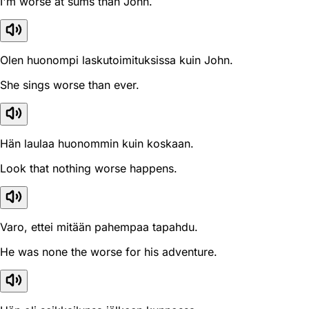
I'm worse at sums than John.
Olen huonompi laskutoimituksissa kuin John.
She sings worse than ever.
Hän laulaa huonommin kuin koskaan.
Look that nothing worse happens.
Varo, ettei mitään pahempaa tapahdu.
He was none the worse for his adventure.