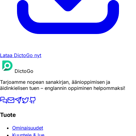
Lataa DictoGo nyt
DictoGo
Tarjoamme nopean sanakirjan, äänioppimisen ja
äidinkielisen tuen – englannin oppiminen helpommaksi!
Tuote
Ominaisuudet
Kuuntele & lue