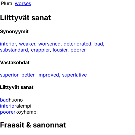
Plural
worses
Liittyvät sanat
Synonyymit
inferior
,
weaker
,
worsened
,
deteriorated
,
bad
,
substandard
,
crappier
,
lousier
,
poorer
Vastakohdat
superior
,
better
,
improved
,
superlative
Liittyvät sanat
bad
huono
inferior
alempi
poorer
köyhempi
Fraasit & sanonnat