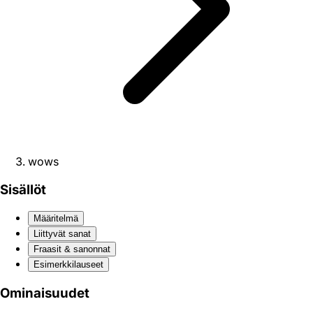
wows
Sisällöt
Määritelmä
Liittyvät sanat
Fraasit & sanonnat
Esimerkkilauseet
Ominaisuudet