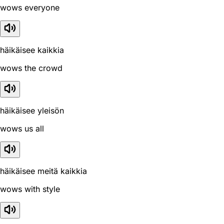
wows everyone
häikäisee kaikkia
wows the crowd
häikäisee yleisön
wows us all
häikäisee meitä kaikkia
wows with style