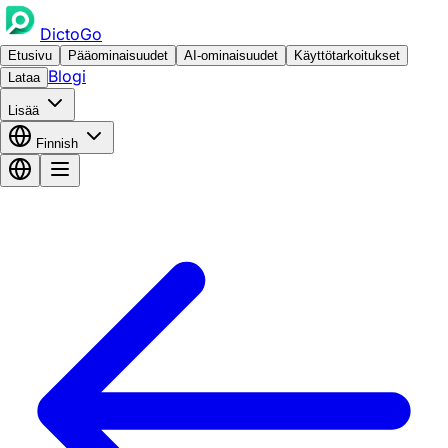
DictoGo
Etusivu
Pääominaisuudet
AI-ominaisuudet
Käyttötarkoitukset
Blogi
Lataa
Lisää
Finnish