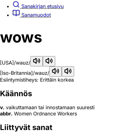
Sanakirjan etusivu
Sanamuodot
wows
[USA]
/waʊz/
[Iso-Britannia]
/waʊz/
Esiintymistiheys: Erittäin korkea
Käännös
v.
vaikuttamaan tai innostamaan suuresti
abbr.
Women Ordnance Workers
Liittyvät sanat