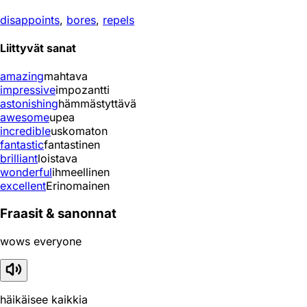
disappoints
,
bores
,
repels
Liittyvät sanat
amazing
mahtava
impressive
impozantti
astonishing
hämmästyttävä
awesome
upea
incredible
uskomaton
fantastic
fantastinen
brilliant
loistava
wonderful
ihmeellinen
excellent
Erinomainen
Fraasit & sanonnat
wows everyone
häikäisee kaikkia