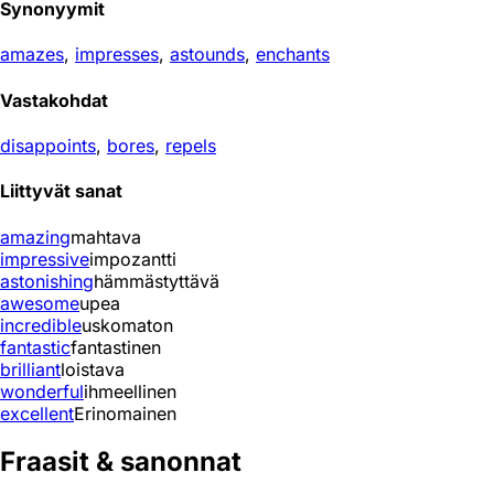
Synonyymit
amazes
,
impresses
,
astounds
,
enchants
Vastakohdat
disappoints
,
bores
,
repels
Liittyvät sanat
amazing
mahtava
impressive
impozantti
astonishing
hämmästyttävä
awesome
upea
incredible
uskomaton
fantastic
fantastinen
brilliant
loistava
wonderful
ihmeellinen
excellent
Erinomainen
Fraasit & sanonnat