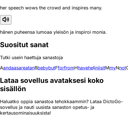
her speech wows the crowd and inspires many.
hänen puheensa lumoaa yleisön ja inspiroi monia.
Suositut sanat
Tutki usein haettuja sanastoja
A
and
a
as
are
at
an
B
be
by
but
F
for
from
H
have
he
I
in
i
is
it
M
my
N
not
Lataa sovellus avataksesi koko
sisällön
Haluatko oppia sanastoa tehokkaammin? Lataa DictoGo-
sovellus ja nauti uusista sanaston opetus- ja
kertausominaisuuksista!