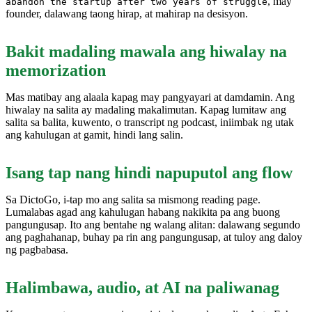
, may
abandon the startup after two years of struggle
founder, dalawang taong hirap, at mahirap na desisyon.
Bakit madaling mawala ang hiwalay na
memorization
Mas matibay ang alaala kapag may pangyayari at damdamin. Ang
hiwalay na salita ay madaling makalimutan. Kapag lumitaw ang
salita sa balita, kuwento, o transcript ng podcast, iniimbak ng utak
ang kahulugan at gamit, hindi lang salin.
Isang tap nang hindi napuputol ang flow
Sa DictoGo, i-tap mo ang salita sa mismong reading page.
Lumalabas agad ang kahulugan habang nakikita pa ang buong
pangungusap. Ito ang bentahe ng walang alitan: dalawang segundo
ang paghahanap, buhay pa rin ang pangungusap, at tuloy ang daloy
ng pagbabasa.
Halimbawa, audio, at AI na paliwanag