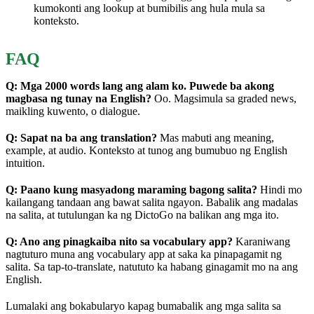
kumokonti ang lookup at bumibilis ang hula mula sa
konteksto.
FAQ
Q: Mga 2000 words lang ang alam ko. Puwede ba akong
magbasa ng tunay na English?
Oo. Magsimula sa graded news,
maikling kuwento, o dialogue.
Q: Sapat na ba ang translation?
Mas mabuti ang meaning,
example, at audio. Konteksto at tunog ang bumubuo ng English
intuition.
Q: Paano kung masyadong maraming bagong salita?
Hindi mo
kailangang tandaan ang bawat salita ngayon. Babalik ang madalas
na salita, at tutulungan ka ng DictoGo na balikan ang mga ito.
Q: Ano ang pinagkaiba nito sa vocabulary app?
Karaniwang
nagtuturo muna ang vocabulary app at saka ka pinapagamit ng
salita. Sa tap-to-translate, natututo ka habang ginagamit mo na ang
English.
Lumalaki ang bokabularyo kapag bumabalik ang mga salita sa