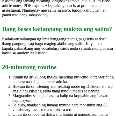
Kasama ang tamang meaning, original example, audio, Auto Echo,
article notes, PDF export, AI speaking coach, at pronunciation
assessment. Naiuugnay ang salita sa anyo, tunog, kahulugan, at
gamit nito nang sabay-sabay.
Ilang beses kailangang makita ang salita?
Kadalasan kailangan ng lima hanggang pitong pagkikita sa iba’t
ibang pangungusap bago maging aktibo ang salita. Kaya mas
kapaki-pakinabang ang vocabulary cards mula sa sarili mong binasa
kaysa sa random na listahan.
20-minutong routine
Pumili ng artikulong Ingles, maikling kuwento, o transcript ng
podcast na talagang interesado ka.
Buksan ito sa listening-and-reading mode ng DictoGo at i-tap
ang hindi kilalang salita nang hindi umaalis sa pahina.
Magpatuloy sa pagbabasa sa halip na kopyahin ang bawat
depinisyon.
Sa dulo, maglaan ng limang minuto para repasuhin ang AI
vocabulary cards mula sa binasa mo.
Ulitin ito sa loob ng dalawang linggo at mapapansin mong