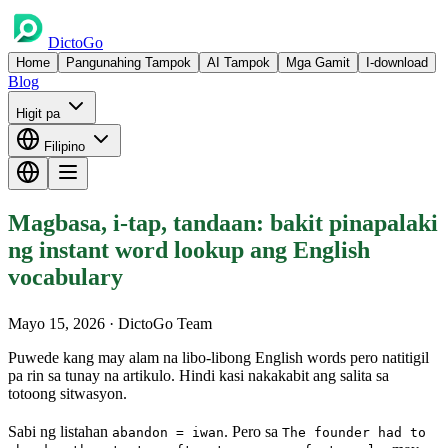
DictoGo
Home
Pangunahing Tampok
AI Tampok
Mga Gamit
I-download
Blog
Higit pa
Filipino
Magbasa, i-tap, tandaan: bakit pinapalaki
ng instant word lookup ang English
vocabulary
Mayo 15, 2026
· DictoGo Team
Puwede kang may alam na libo-libong English words pero natitigil
pa rin sa tunay na artikulo. Hindi kasi nakakabit ang salita sa
totoong sitwasyon.
Sabi ng listahan
. Pero sa
abandon = iwan
The founder had to