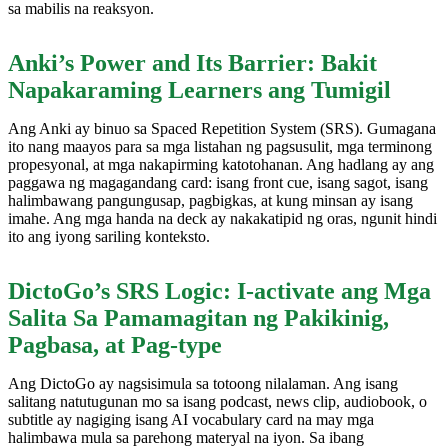
sa mabilis na reaksyon.
Anki’s Power and Its Barrier: Bakit
Napakaraming Learners ang Tumigil
Ang Anki ay binuo sa Spaced Repetition System (SRS). Gumagana
ito nang maayos para sa mga listahan ng pagsusulit, mga terminong
propesyonal, at mga nakapirming katotohanan. Ang hadlang ay ang
paggawa ng magagandang card: isang front cue, isang sagot, isang
halimbawang pangungusap, pagbigkas, at kung minsan ay isang
imahe. Ang mga handa na deck ay nakakatipid ng oras, ngunit hindi
ito ang iyong sariling konteksto.
DictoGo’s SRS Logic: I-activate ang Mga
Salita Sa Pamamagitan ng Pakikinig,
Pagbasa, at Pag-type
Ang DictoGo ay nagsisimula sa totoong nilalaman. Ang isang
salitang natutugunan mo sa isang podcast, news clip, audiobook, o
subtitle ay nagiging isang AI vocabulary card na may mga
halimbawa mula sa parehong materyal na iyon. Sa ibang