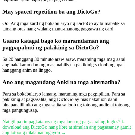
May spaced repetition ba ang DictoGo?
Oo. Ang mga kard ng bokabularyo ng DictoGo ay bumabalik sa
tamang oras nang walang manu-manong paggawa ng card.
Gaano katagal bago ko maramdaman ang
pagpapabuti ng pakikinig sa DictoGo?
Sa 20 hanggang 30 minuto araw-araw, maraming mga mag-aaral
ang nakakaramdam ng mas mabilis na pakikinig sa loob ng apat
hanggang anim na linggo.
Ano ang magandang Anki na mga alternatibo?
Para sa bokabularyo lamang, maraming mga pagpipilian. Para sa
pakikinig at pagsasalita, ang DictoGo ay mas nakatuon dahil
pinapanatili nito ang mga salita sa loob ng totoong audio at totoong
mga pangungusap.
Natigil pa rin pagkatapos ng mga taon ng pag-aaral ng Ingles? I-
download ang DictoGo nang libre at simulan ang pagsasanay gamit
ang totoong nilalaman ngayon →