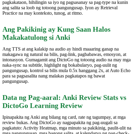
pagkakataon, hihilingin sa iyo ng pagsasanay sa pag-type na kunin
ang salita sa loob ng totoong pangungusap. Iyon ay Retrieval
Practice na may konteksto, tunog, at ritmo.
Ang Pakikinig ay Kung Saan Halos
Makakatulong si Anki
Ang TTS at ang kalakip na audio ay hindi maaaring ganap na
makagawa ng natural na bilis, pag-link, pagbabawas, emosyon, at
intonasyon. Gumagamit ang DictoGo ng totoong audio na may mga
naka-sync na subtitle, highlight ng bokabularyo, pag-uulit ng
pangungusap, kontrol sa bilis mula 0.5x hanggang 2x, at Auto Echo
para sa pagsasalita nang malakas pagkatapos ng bawat
pangungusap.
Data ng Pag-aaral: Anki Review Stats vs
DictoGo Learning Review
Ipinapakita ng Anki ang bilang ng card, rate ng tagumpay, at mga
review bukas. Ang DictoGo ay nagpapakita ng pag-uugali sa
pagkatuto: Activity Heatmap, mga minuto sa pakikinig, paulit-ulit na
mga pangungusap, mga bagong salita, at kalendaryo ng pag-check-