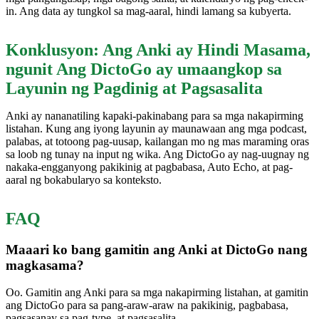
in. Ang data ay tungkol sa mag-aaral, hindi lamang sa kubyerta.
Konklusyon: Ang Anki ay Hindi Masama,
ngunit Ang DictoGo ay umaangkop sa
Layunin ng Pagdinig at Pagsasalita
Anki ay nananatiling kapaki-pakinabang para sa mga nakapirming
listahan. Kung ang iyong layunin ay maunawaan ang mga podcast,
palabas, at totoong pag-uusap, kailangan mo ng mas maraming oras
sa loob ng tunay na input ng wika. Ang DictoGo ay nag-uugnay ng
nakaka-engganyong pakikinig at pagbabasa, Auto Echo, at pag-
aaral ng bokabularyo sa konteksto.
FAQ
Maaari ko bang gamitin ang Anki at DictoGo nang
magkasama?
Oo. Gamitin ang Anki para sa mga nakapirming listahan, at gamitin
ang DictoGo para sa pang-araw-araw na pakikinig, pagbabasa,
pagsasanay sa pag-type, at pagsasalita.