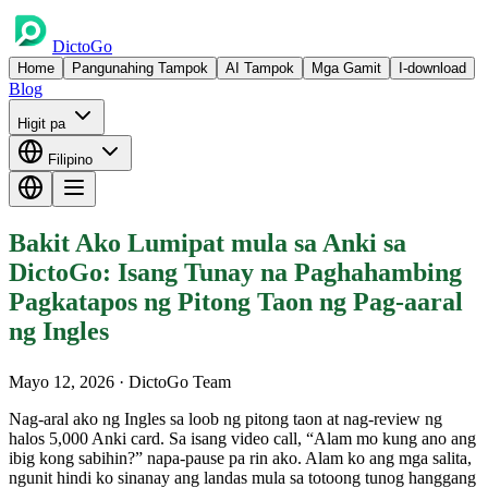
DictoGo
Home
Pangunahing Tampok
AI Tampok
Mga Gamit
I-download
Blog
Higit pa
Filipino
Bakit Ako Lumipat mula sa Anki sa
DictoGo: Isang Tunay na Paghahambing
Pagkatapos ng Pitong Taon ng Pag-aaral
ng Ingles
Mayo 12, 2026
· DictoGo Team
Nag-aral ako ng Ingles sa loob ng pitong taon at nag-review ng
halos 5,000 Anki card. Sa isang video call, “Alam mo kung ano ang
ibig kong sabihin?” napa-pause pa rin ako. Alam ko ang mga salita,
ngunit hindi ko sinanay ang landas mula sa totoong tunog hanggang