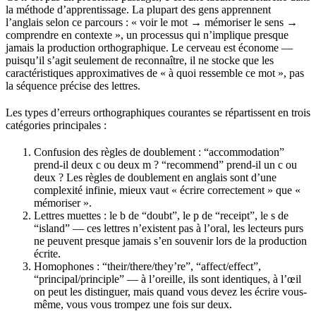
la méthode d’apprentissage. La plupart des gens apprennent
l’anglais selon ce parcours : « voir le mot → mémoriser le sens →
comprendre en contexte », un processus qui n’implique presque
jamais la production orthographique. Le cerveau est économe —
puisqu’il s’agit seulement de reconnaître, il ne stocke que les
caractéristiques approximatives de « à quoi ressemble ce mot », pas
la séquence précise des lettres.
Les types d’erreurs orthographiques courantes se répartissent en trois
catégories principales :
Confusion des règles de doublement : “accommodation”
prend-il deux c ou deux m ? “recommend” prend-il un c ou
deux ? Les règles de doublement en anglais sont d’une
complexité infinie, mieux vaut « écrire correctement » que «
mémoriser ».
Lettres muettes : le b de “doubt”, le p de “receipt”, le s de
“island” — ces lettres n’existent pas à l’oral, les lecteurs purs
ne peuvent presque jamais s’en souvenir lors de la production
écrite.
Homophones : “their/there/they’re”, “affect/effect”,
“principal/principle” — à l’oreille, ils sont identiques, à l’œil
on peut les distinguer, mais quand vous devez les écrire vous-
même, vous vous trompez une fois sur deux.