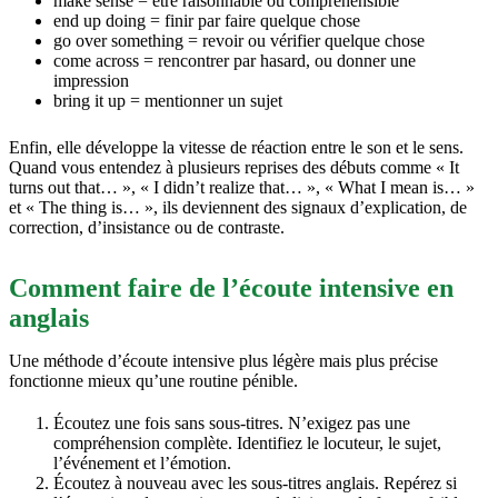
make sense = être raisonnable ou compréhensible
end up doing = finir par faire quelque chose
go over something = revoir ou vérifier quelque chose
come across = rencontrer par hasard, ou donner une
impression
bring it up = mentionner un sujet
Enfin, elle développe la vitesse de réaction entre le son et le sens.
Quand vous entendez à plusieurs reprises des débuts comme « It
turns out that… », « I didn’t realize that… », « What I mean is… »
et « The thing is… », ils deviennent des signaux d’explication, de
correction, d’insistance ou de contraste.
Comment faire de l’écoute intensive en
anglais
Une méthode d’écoute intensive plus légère mais plus précise
fonctionne mieux qu’une routine pénible.
Écoutez une fois sans sous-titres. N’exigez pas une
compréhension complète. Identifiez le locuteur, le sujet,
l’événement et l’émotion.
Écoutez à nouveau avec les sous-titres anglais. Repérez si