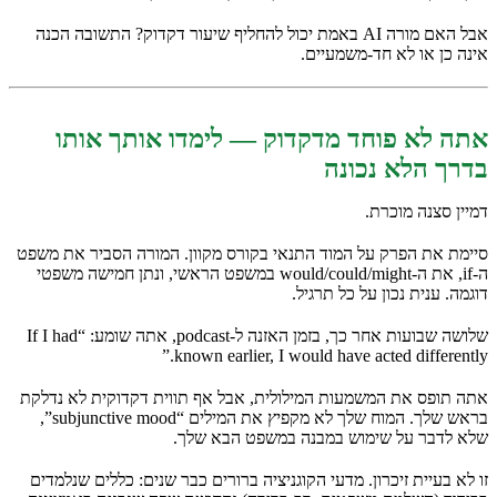
אבל האם מורה AI באמת יכול להחליף שיעור דקדוק? התשובה הכנה
אינה כן או לא חד-משמעיים.
אתה לא פוחד מדקדוק — לימדו אותך אותו
בדרך הלא נכונה
דמיין סצנה מוכרת.
סיימת את הפרק על המוד התנאי בקורס מקוון. המורה הסביר את משפט
ה-if, את ה-would/could/might במשפט הראשי, ונתן חמישה משפטי
דוגמה. ענית נכון על כל תרגיל.
שלושה שבועות אחר כך, בזמן האזנה ל-podcast, אתה שומע: “If I had
known earlier, I would have acted differently.”
אתה תופס את המשמעות המילולית, אבל אף תווית דקדוקית לא נדלקת
בראש שלך. המוח שלך לא מקפיץ את המילים “subjunctive mood”,
שלא לדבר על שימוש במבנה במשפט הבא שלך.
זו לא בעיית זיכרון. מדעי הקוגניציה ברורים כבר שנים: כללים שנלמדים