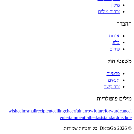
מילון
צורות מילים
החברה
אודות
בלוג
פורום
משפטי חוק
פרטיות
תנאים
צור קשר
מילים פופולריות
wish
calm
small
recipient
calling
cheerful
narrow
future
forward
cancel
entertainment
father
last
standard
decline
© 2026 DictoGo. כל הזכויות שמורות.