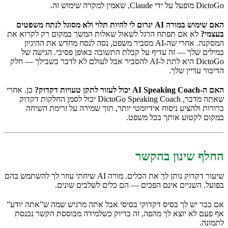
DictoGo מופעל על ידי Claude, שאמין למקרה שימוש זה.
האם שימוש במורה AI יגרום לי להיות תלוי ולא מסוגל לנתח משפטים
בעצמי?
לא אם תפתח הרגל לשאול שאלות המשך במקום רק לקרוא את
המסקנה. אחרי שה-AI מסביר משפט, נסה לנסח מחדש את ההיגיון
במילים שלך — זה עדיף על קבלת התשובה באופן פסיבי. הגישה של
DictoGo היא לתת ל-AI להסביר אבל לעולם לא לדבר בשבילך — חלק
הדיבור עדיין שלך.
האם ה-AI Speaking Coach יכול לעזור לתקן טעויות דקדוק?
כן. אחרי
שאתה מדבר, DictoGo Speaking Coach יכול לסמן החלקות דקדוק
ברורות ולהציע ניסוח אידיומטי יותר, תוך שמירה על זרימת השיחה
במקום לקטוע אותך בכל משפט.
החלף שינון בהקשר
שיעור דקדוק נותן לך את הכלים. מורה AI שיחתי עוזר לך להשתמש בהם
בפועל. השניים אינם הפכים — הם כלים לשלבים שונים.
אם כבר יש לך בסיס דקדוקי בסיסי אבל אתה מרגיש שמה ש”אתה יודע”
אף פעם לא יוצא לך מהפה, זה בדיוק כשלמידה מבוססת הקשר נכנסת
לתמונה.