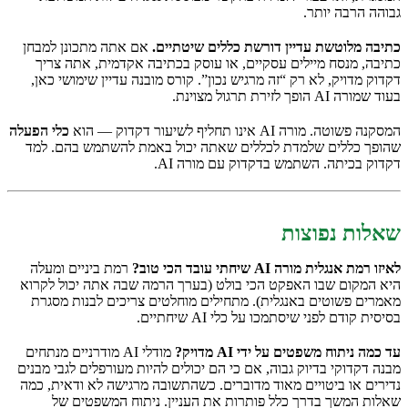
גבוהה הרבה יותר.
כתיבה מלוטשת עדיין דורשת כללים שיטתיים.
אם אתה מתכונן למבחן
כתיבה, מנסח מיילים עסקיים, או עוסק בכתיבה אקדמית, אתה צריך
דקדוק מדויק, לא רק “זה מרגיש נכון”. קורס מובנה עדיין שימושי כאן,
בעוד שמורה AI הופך לזירת תרגול מצוינת.
המסקנה פשוטה. מורה AI אינו תחליף לשיעור דקדוק — הוא
כלי הפעלה
שהופך כללים שלמדת לכללים שאתה יכול באמת להשתמש בהם. למד
דקדוק בכיתה. השתמש בדקדוק עם מורה AI.
שאלות נפוצות
לאיזו רמת אנגלית מורה AI שיחתי עובד הכי טוב?
רמת ביניים ומעלה
היא המקום שבו האפקט הכי בולט (בערך הרמה שבה אתה יכול לקרוא
מאמרים פשוטים באנגלית). מתחילים מוחלטים צריכים לבנות מסגרת
בסיסית קודם לפני שיסתמכו על כלי AI שיחתיים.
עד כמה ניתוח משפטים על ידי AI מדויק?
מודלי AI מודרניים מנתחים
מבנה דקדוקי בדיוק גבוה, אם כי הם יכולים להיות מעורפלים לגבי מבנים
נדירים או ביטויים מאוד מדוברים. כשהתשובה מרגישה לא ודאית, כמה
שאלות המשך בדרך כלל פותרות את העניין. ניתוח המשפטים של