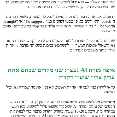
את ההגייה שלך — הוא יכול להמשיך את השיחה סביב מה שאמרת, כך
שתחוש בנושא דקדוקי שמשמש בחילופי דברים אמיתיים.
לדוגמה, אם אתה רוצה לתרגל ביטויים להעלאת הצעות, פשוט דבר עם
ה-coach. הוא ידגים באופן טבעי דפוסים כמו “I’d suggest” או “It might
be worth…” בתוך השיחה. אתה חוזר עליהם בהקשר במקום לשנן אותם
מרשימה.
שתי התכונות הללו יוצרות לולאה: לשמוע נושא דקדוקי → לפתוח ניתוח
AI ולשאול שאלות המשך → להשתמש במבנה כשאתה מדבר → לחזק
אותו בתוך משפטים אמיתיים.
איפה מורה AI נעצר: שני מקרים שבהם אתה
עדיין צריך שיעור דקדוק
כדאי להיות כנה לגבי זה, אחרת תשפוט לא נכון את מה שמורה AI יכול
לעשות.
מתחילים מוחלטים זקוקים למסגרת קודם.
אם אין לך עדיין את המושג
הבסיסי של זמנים, מורה AI שמסביר משפט עלול להישמע כמו רעש.
במקרה כזה, השקע 15-20 שעות בקורס דקדוק מובנה כדי לבנות את
המסגרת, ואז עבור ללמידה בהקשר מבוססת AI. היעילות המשולבת