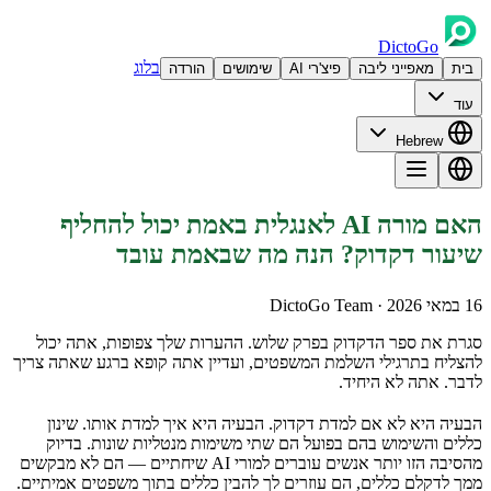
DictoGo
בלוג
בית
מאפייני ליבה
פיצ'רי AI
שימושים
הורדה
עוד
Hebrew
האם מורה AI לאנגלית באמת יכול להחליף
שיעור דקדוק? הנה מה שבאמת עובד
16 במאי 2026
· DictoGo Team
סגרת את ספר הדקדוק בפרק שלוש. ההערות שלך צפופות, אתה יכול
להצליח בתרגילי השלמת המשפטים, ועדיין אתה קופא ברגע שאתה צריך
לדבר. אתה לא היחיד.
הבעיה היא לא אם למדת דקדוק. הבעיה היא איך למדת אותו. שינון
כללים והשימוש בהם בפועל הם שתי משימות מנטליות שונות. בדיוק
מהסיבה הזו יותר אנשים עוברים למורי AI שיחתיים — הם לא מבקשים
ממך לדקלם כללים, הם עוזרים לך להבין כללים בתוך משפטים אמיתיים.