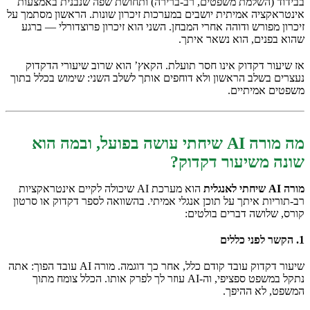
בבידוד (השלמת משפטים, רב-ברירה) ותחושת שפה שנבנית באמצעות
אינטראקציה אמיתית יושבים במערכות זיכרון שונות. הראשון מסתמך על
זיכרון מפורש ודוהה אחרי המבחן. השני הוא זיכרון פרוצדורלי — ברגע
שהוא בפנים, הוא נשאר איתך.
אז שיעור דקדוק אינו חסר תועלת. הקאץ’ הוא שרוב שיעורי הדקדוק
נעצרים בשלב הראשון ולא דוחפים אותך לשלב השני: שימוש בכלל בתוך
משפטים אמיתיים.
מה מורה AI שיחתי עושה בפועל, ובמה הוא
שונה משיעור דקדוק?
מורה AI שיחתי לאנגלית
הוא מערכת AI שיכולה לקיים אינטראקציות
רב-תוריות איתך על תוכן אנגלי אמיתי. בהשוואה לספר דקדוק או סרטון
קורס, שלושה דברים בולטים:
1. הקשר לפני כללים
שיעור דקדוק עובד קודם כלל, אחר כך דוגמה. מורה AI עובד הפוך: אתה
נתקל במשפט ספציפי, וה-AI עוזר לך לפרק אותו. הכלל צומח מתוך
המשפט, לא ההיפך.