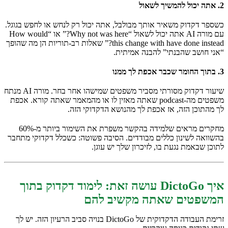
2. אתה יכול להמשיך לשאול
כשספר דקדוק משאיר אותך מבולבל, אתה יכול רק לנחש או לחפש בגוגל.
עם מורה AI אתה יכול לשאול “Why not was here?” או “How would
this change with have done instead?” שאלות רב-תוריות הן מה שהופך
“אני חושב שהבנתי” להבנה אמיתית.
3. בתוך החומר שכבר אכפת לך ממנו
שיעור דקדוק מסורתי מסביר משפטים שמישהו אחר בחר. מורה AI מנתח
משפטים מה-podcast שאתה מאזין לו או מהמאמר שאתה קורא. אכפת
לך מהתוכן הזה, אז אכפת לך מהנושא הדקדוקי הזה.
מחקרים מראים שלמידה בהקשר משפרת את השימור ביותר מ-60%
בהשוואה לשינון כללים מבודדים. הסיבה פשוטה: כשכלל דקדוקי מתחבר
לתוכן שבאמת נגעת בו, לזיכרון שלך יש עוגן.
איך DictoGo עושה זאת: לימוד דקדוק בתוך
המשפטים שאתה מקשיב להם
זרימת העבודה הדקדוקית של DictoGo בנויה סביב הרעיון הזה. יש לך