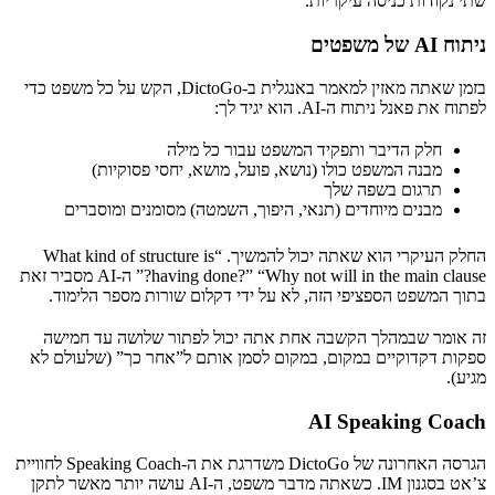
שתי נקודות כניסה עיקריות.
ניתוח AI של משפטים
בזמן שאתה מאזין למאמר באנגלית ב-DictoGo, הקש על כל משפט כדי
לפתוח את פאנל ניתוח ה-AI. הוא יגיד לך:
חלק הדיבר ותפקיד המשפט עבור כל מילה
מבנה המשפט כולו (נושא, פועל, מושא, יחסי פסוקיות)
תרגום בשפה שלך
מבנים מיוחדים (תנאי, היפוך, השמטה) מסומנים ומוסברים
החלק העיקרי הוא שאתה יכול להמשיך. “What kind of structure is
having done?” “Why not will in the main clause?” ה-AI מסביר זאת
בתוך המשפט הספציפי הזה, לא על ידי דקלום שורות מספר הלימוד.
זה אומר שבמהלך הקשבה אחת אתה יכול לפתור שלושה עד חמישה
ספקות דקדוקיים במקום, במקום לסמן אותם ל”אחר כך” (שלעולם לא
מגיע).
AI Speaking Coach
הגרסה האחרונה של DictoGo משדרגת את ה-Speaking Coach לחוויית
צ’אט בסגנון IM. כשאתה מדבר משפט, ה-AI עושה יותר מאשר לתקן