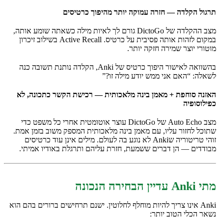
תרגול הקלדה — חזרה עמוקה יותר מהיפוך כרטיסים
מצב ההקלדה של DictoGo גורם לך לאיות מילה כשאתה שומע אותה,
במקום לזהות אותה פסיבית על כרטיס. Active Recall בשילוב זיכרון
מוטורי יוצר שמירה חזקה יותר.
בהשוואה לאישור היפוך כרטיס של Anki, הקלדה נותנת תשובה כנה
לשאלה: “האם אני ממש יודע מילה זו?”
האזנה סוחפת + מאמן בינה מלאכותית — רכישת הקשר כתכונה, לא
כפילוסופיה
מצב Auto Echo של DictoGo עוצר אוטומטית אחרי כל משפט כדי
שתוכל לחזור עליו, עם מאמן בינה מלאכותית המספק משוב בזמן אמת.
זוהי טריטוריה שAnki לא נוגע בה לעולם. מילים אינן עוד כרטיסים
מבודדים — הן דברים ששמעת, חזרת עליהם ותרגלת באודיו אמיתי.
מתי Anki עדיין הבחירה הנכונה
Anki אינו צריך להיות מוחלף לחלוטין. ישנם תרחישים ברורים בהם הוא
נשאר הכלי הטוב יותר: