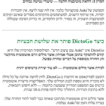
חסרון 3: לולאת מוטיבציה חלשה — שיעורי נטישה גבוהים
הממשק של Anki פונקציונלי בלבד: אין לוח שנה לרצף, אין תזכורות
יומיות, אין שיתוף הישגים. למשתמשים מתקדמים מסורים שאינם זקוקים
למוטיבציה חיצונית, זה בסדר. לרוב הלומדים, זה בדיוק הסיבה שבגללה
הם מפסיקים.
כיצד DictoGo פותר את שלושת הבעיות
DictoGo אינו “Anki עם עיצוב חדש”. הפילוסופיה המרכזית שלו היא:
קודם להתמקד בתוכן אנגלי אמיתי; אוצר מילים זורם אוטומטית מהקשר
זה; החזרה מבוססת על דברים שחוית בפועל.
לכידת אוצר מילים אוטומטית — לא עוד יצירת כרטיסים ידנית
הקשב לפודקאסט או חדשות ב-DictoGo, לחץ לחיצה ארוכה על כל מילה
לא מוכרת והיא נוספת לבנק המילים שלך. האפליקציה מייצרת אוטומטית
כרטיס עם המשפט המדויק ששמעת כדוגמה — ללא חיפוש דוגמאות,
ללא כתיבת הגדרות. התהליך כולו לוקח פחות מ-10 שניות.
אוצר מילים זורם אוטומטית מהתוכן שאתה כבר לומד לתור החזרה שלך.
בעיית עלות הזמן של Anki נעלמת.