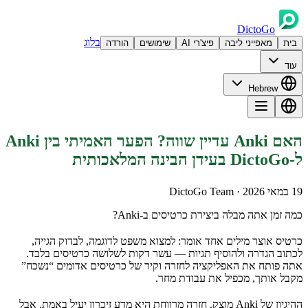
DictoGo
בלוג
בית
מאפייני ליבה
פיצ'רי AI
שימושים
הורדה
עוד
Hebrew
האם Anki עדיין שווה? הפער האמיתי בין Anki
ל-DictoGo בעידן הבינה המלאכותית
19 במאי 2026
· DictoGo Team
כמה זמן אתה מבלה ביצירת כרטיסים ב-Anki?
כרטיס אוצר מילים אחד אומר: למצוא משפט לדוגמה, לבדוק הגייה,
לכתוב הגדרה ולהוסיף תגיות — עשר דקות לשלושה כרטיסים בלבד.
אתה פותח את האפליקציה לחזרה וקיר של כרטיסים אדומים “נשכח”
מקבל אותך, מכפיל את עבודת מחר.
ההיגיון של Anki מוצק. חזרה מרווחת היא מדע זיכרון יעיל באמת. אבל