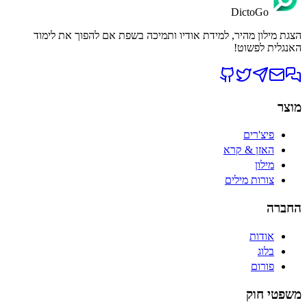
DictoGo
הצגת מילון מהיר, למידת אודיו ותמיכה בשפת אם להפוך את לימוד
האנגלית לפשוט!
מוצר
פיצ'רים
האזן & קרא
מילון
צורות מילים
החברה
אודות
בלוג
פורום
משפטי חוק