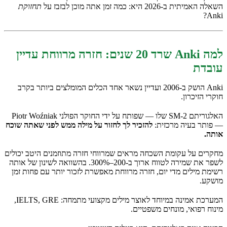
השאלה האמיתית ב-2026 היא: כמה זמן אתה מוכן לבזבז על
תחזוקת
Anki?
למה Anki שרד 20 שנים: חזרה מרווחת עדיין
עובדת
Anki הושק ב-2006 ועדיין נשאר אחד הכלים המומלצים ביותר בקרב
חוקרי הזיכרון.
האלגוריתם SM-2 שלו — שפותח על ידי החוקר הפולני Piotr Woźniak
— פותר בעיה מרכזית:
להזכיר לך לחזור על מילה ממש לפני שאתה שוכח
אותה.
מחקרים על עקומת השכחה מראים שמרווחי חזרה מתוזמנים היטב יכולים
לשפר את שמירה לטווח ארוך ב-200–300%. בהשוואה לשינון של אותה
רשימת מילים מדי יום, חזרה מרווחת מאפשרת לזכור יותר עם פחות זמן
מושקע.
המערכת אמינה במיוחד לאוצר מילים מקצועי מתמחה: IELTS, GRE,
מינוח רפואי, מונחים משפטיים.