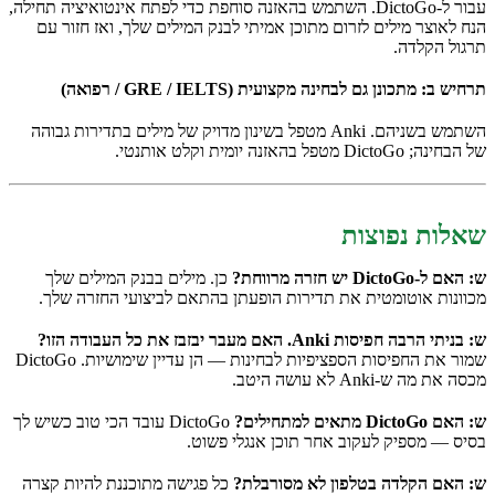
עבור ל-DictoGo. השתמש בהאזנה סוחפת כדי לפתח אינטואיציה תחילה,
הנח לאוצר מילים לזרום מתוכן אמיתי לבנק המילים שלך, ואז חזור עם
תרגול הקלדה.
תרחיש ב: מתכונן גם לבחינה מקצועית (GRE / IELTS / רפואה)
השתמש בשניהם. Anki מטפל בשינון מדויק של מילים בתדירות גבוהה
של הבחינה; DictoGo מטפל בהאזנה יומית וקלט אותנטי.
שאלות נפוצות
ש: האם ל-DictoGo יש חזרה מרווחת?
כן. מילים בבנק המילים שלך
מכוונות אוטומטית את תדירות הופעתן בהתאם לביצועי החזרה שלך.
ש: בניתי הרבה חפיסות Anki. האם מעבר יבזבז את כל העבודה הזו?
שמור את החפיסות הספציפיות לבחינות — הן עדיין שימושיות. DictoGo
מכסה את מה ש-Anki לא עושה היטב.
ש: האם DictoGo מתאים למתחילים?
DictoGo עובד הכי טוב כשיש לך
בסיס — מספיק לעקוב אחר תוכן אנגלי פשוט.
ש: האם הקלדה בטלפון לא מסורבלת?
כל פגישה מתוכננת להיות קצרה