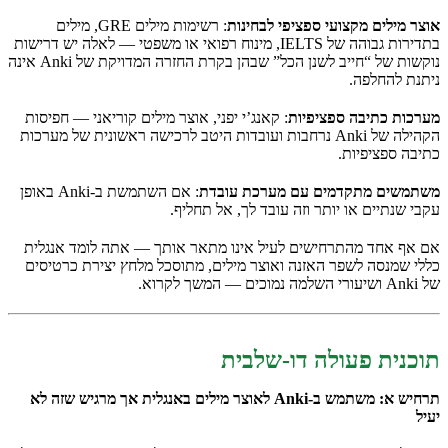
אוצר מילים מקצועי ספציפי לבחינות
: רשימות מילים GRE, מילים
בתדירות גבוהה של IELTS, מינוח רפואי או משפטי — לאלה יש דרישות
נוקשות של “חייב לשנן הכל” שבהן בקרת החזרה המדויקת של Anki אינה
ניתנת להחלפה.
מערכות כתיבה ספציפיות
: קאנג’י יפני, אוצר מילים קוריאני — חפיסות
הקהילה של Anki נרחבות ועובדות היטב לרכישה ראשונית של מערכות
כתיבה ספציפיות.
משתמשים מתקדמים עם מערכת עובדת
: אם השתמשת ב-Anki באופן
עקבי שנתיים או יותר וזה עובד לך, אל תחליף.
אם אף אחד מהתרחישים לעיל אינו מתאר אותך — אתה לומד אנגלית
כללי שמנסה לשפר האזנה ואוצר מילים, מתוסכל מלחץ יצירת כרטיסים
של Anki ושיעורי השלמה נמוכים — המשך לקרוא.
תוכנית פעולה דו-שלבית
תרחיש א: משתמש ב-Anki לאוצר מילים באנגלית אך מרגיש שזה לא
יעיל