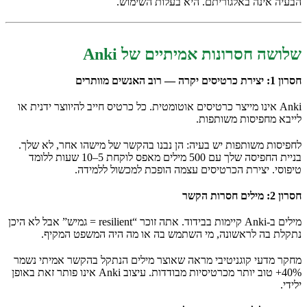
הבעיה אינה באלגוריתם. היא בעלות השימוש.
שלושה חסרונות אמיתיים של Anki
חסרון 1: יצירת כרטיסים יקרה — רוב האנשים מוותרים
Anki אינו מייצר כרטיסים אוטומטית. כל כרטיס חייב להיווצר ידנית או
לייבא מחפיסות משותפות.
לחפיסות משותפות יש בעיה: הן נבנו בהקשר של מישהו אחר, לא שלך.
בניית החפיסה שלך עם 500 מילים מאפס לוקחת 5–10 שעות ללומד
טיפוסי. יצירת הכרטיסים עצמה הופכת למכשול ללמידה.
חסרון 2: מילים חסרות הקשר
מילים ב-Anki קיימות בבידוד. אתה זוכר “resilient = גמיש” אבל לא היכן
נתקלת בה לראשונה, מי השתמש בה או מה היה המשפט המקיף.
מחקר מדעי קוגניטיבי מראה שאוצר מילים הנתקל בהקשר אמיתי נשמר
40%+ טוב יותר מכרטיסיות מבודדות. עיצוב Anki אינו פותר זאת באופן
ילידי.