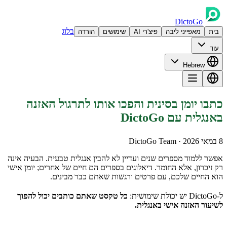
DictoGo
בלוג
בית
מאפייני ליבה
פיצ'רי AI
שימושים
הורדה
עוד
Hebrew
כתבו יומן בסינית והפכו אותו לתרגול האזנה
באנגלית עם DictoGo
8 במאי 2026
· DictoGo Team
אפשר ללמוד מספרים שנים ועדיין לא להבין אנגלית טבעית. הבעיה אינה
רק זיכרון, אלא החומר. דיאלוגים בספרים הם חיים של אחרים; יומן אישי
הוא החיים שלכם, עם פרטים ורגשות שאתם כבר מבינים.
ל-DictoGo יש יכולת שימושית:
כל טקסט שאתם כותבים יכול להפוך
לשיעור האזנה אישי באנגלית.