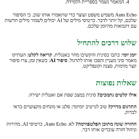
המאמר נשמר בספריית הלמידה.
Auto Echo משמיע משפט ועוצר כדי שתאמרו אותו שוב. כי הסיפור
שלכם, קל יותר לדבר. כרטיסי מילים של AI יכולים לשמור מילים חדשות
עם דוגמאות מהיומן שלכם.
שלוש דרכים להתחיל
יומן יומי
: כתבו בסינית והקשיבו מחר באנגלית.
קריאה לקלט
: העתיקו
מאמר סיני מעניין והפכו אותו לתרגול.
סיפור AI
: כשאין זמן, צרו סיפור
קצר מדמות, סצנה וקונפליקט.
שאלות נפוצות
אילו קלטים נתמכים?
סינית במצב שפת אם ואנגלית ישירה.
התרגום מדויק?
טוב לנרטיב יומיומי; סלנג או מונחים מקצועיים כדאי
לבדוק.
החוויה שונה מתוכן הפלטפורמה?
לא. Auto Echo, כרטיסי AI, מהירות
וניהול חזרה עובדים אותו דבר.