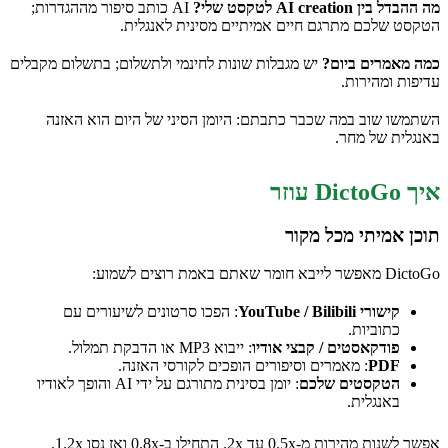
מה ההבדל בין AI creation לטקסט שלי?
AI כותב סיפור מההגדרות;
הטקסט שלכם מתרגם חיים אמיתיים מסינית לאנגלית.
כמה מאמרים ביום?
יש מגבלות שונות לחינמי ולתשלום; בתשלום מקבלים
עדיפות ומהירות.
השתמשו שוב במה שכבר כתבתם: היומן הסיני של היום הוא האזנה
באנגלית של מחר.
איך DictoGo עוזר
תוכן אמיתי מכל מקור
DictoGo מאפשר לייבא חומר שאתם באמת רוצים לשמוע:
קישורי YouTube / Bilibili
: הפכו סרטונים לשיעורים עם
כתוביות.
פודקאסטים / קבצי אודיו
: ייבוא MP3 או הדבקת תמלול.
PDF
: מאמרים וסיפורים הופכים לקורסי האזנה.
הטקסטים שלכם
: יומן בסינית מתורגם על ידי AI והופך לאודיו
באנגלית.
אפשר לשנות מהירות מ-0.5x עד 2x. התחילו ב-0.8x ואז נסו 1.2x.