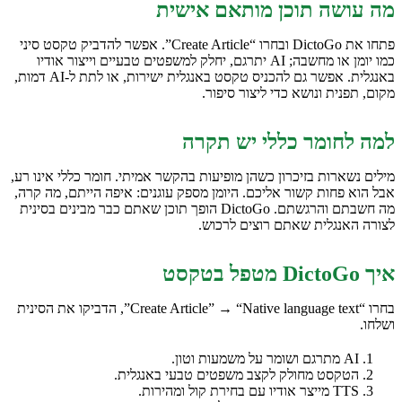
מה עושה תוכן מותאם אישית
פתחו את DictoGo ובחרו “Create Article”. אפשר להדביק טקסט סיני
כמו יומן או מחשבה; AI יתרגם, יחלק למשפטים טבעיים וייצור אודיו
באנגלית. אפשר גם להכניס טקסט באנגלית ישירות, או לתת ל-AI דמות,
מקום, תפנית ונושא כדי ליצור סיפור.
למה לחומר כללי יש תקרה
מילים נשארות בזיכרון כשהן מופיעות בהקשר אמיתי. חומר כללי אינו רע,
אבל הוא פחות קשור אליכם. היומן מספק עוגנים: איפה הייתם, מה קרה,
מה חשבתם והרגשתם. DictoGo הופך תוכן שאתם כבר מבינים בסינית
לצורה האנגלית שאתם רוצים לרכוש.
איך DictoGo מטפל בטקסט
בחרו “Create Article” → “Native language text”, הדביקו את הסינית
ושלחו.
AI מתרגם ושומר על משמעות וטון.
הטקסט מחולק לקצב משפטים טבעי באנגלית.
TTS מייצר אודיו עם בחירת קול ומהירות.