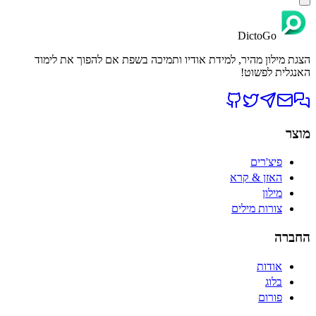
DictoGo
הצגת מילון מהיר, למידת אודיו ותמיכה בשפת אם להפוך את לימוד
האנגלית לפשוט!
מוצר
פיצ'רים
האזן & קרא
מילון
צורות מילים
החברה
אודות
בלוג
פורום