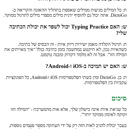
ת: כל המילים מגיעות ממילים שאספת בתהליך ההאזנה והקריאה ב-
DictoGo. אתה יכול גם להוסיף ידנית מילים מספרי מילים לתרגול ממוקד.
ש: האם Typing Practice יכול לשפר את יכולת הכתיבה
שלי?
ת: תרגול הקלדה מאמן ישירות דיוק איות - זה הבסיס של כתיבה.
כשהאיות נכון, לא תיקטע במחשבה בזמן כתיבה בגלל “איך מאייתים את
המילה הזו”. אבל זה לא מלמד דקדוק ומבנה טקסט.
ש: האם יש תמיכה ב-iOS ו-Android?
ת: כן. DictoGo זמין בשתי הפלטפורמות iOS ו-Android, כל הפונקציות
עקביות בין הפלטפורמות.
סיכום
כל שגיאת איות אינה כישלון שלך, אלא אות מהמערכת - “המילה הזו
זקוקה לאימון ממוקד יותר”.
בעבר יכולת להגיב לאות הזה רק על ידי העתקה מספר פעמים נוספות,