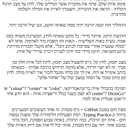
אימון איות שלם. פתח את מחברת אוצר המילים שלך, לחץ על מצב תרגול
הקלדה - תראה את ההגדרה, ותצטרך לאיית את המילה השלמה
מהזיכרון.
התהליך הזה קשה הרבה יותר ממה שאתה חושב, וגם יעיל הרבה יותר.
הדגשת תיקון, איתור מיידי. כל מקש שאתה לוחץ, המערכת משווה בזמן
אמת. טעית באות השלישית - האות הזו הופכת מיד לאדומה. אתה לא
“מגלה שטעית אחרי שסיימת לכתוב הכל”, אלא מקבל תזכורת מדויקת
ברגע השגיאה. תיקון מיידי כזה חיוני לבניית זיכרון שרירי של איות.
מצב תזמון, לחץ קל. ניתן להפעיל מצב תזמון, לתת לכל איות חלון זמן
סביר. זה לא יוצר חרדה, אלא מדמה תרחיש כתיבה אמיתי - כשאתה
כותב אימייל או דוח, אין לך זמן בלתי מוגבל לזכור איך לאיית מילה. לחץ
זמן מתון שומר על המוח במצב יעיל של “אחזור-פלט”.
תמיכה בהבדלי איות בריטי/אמריקאי. “color” או “colour”? “center” או
“centre”? DictoGo לא יסמן כשגוי בגלל וריאציות איות - הוא יודע איזו
וריאנט אנגלית אתה לומד.
מפת חום בסגנון GitHub + גרף מגמות. זה אחד העיצובים המעניינים
ביותר ב-Typing Practice. רמת הפעילות הלימודית שלך מוצגת כמפת
חום - איזה יום תרגלת, כמה תרגלת, באיזה שבוע הפסקת, הכל ברור
במבט אחד. יחד עם גרף מגמות, אתה יכול לראות אם דיוק האיות שלך