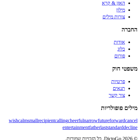
האזן & קרא
מילון
צורות מילים
החברה
אודות
בלוג
פורום
משפטי חוק
פרטיות
תנאים
צור קשר
מילים פופולריות
wish
calm
small
recipient
calling
cheerful
narrow
future
forward
cancel
entertainment
father
last
standard
decline
© 2026 DictoGo. כל הזכויות שמורות.