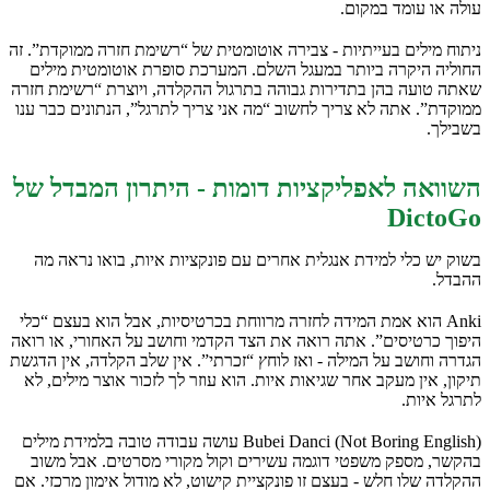
עולה או עומד במקום.
ניתוח מילים בעייתיות - צבירה אוטומטית של “רשימת חזרה ממוקדת”. זה
החוליה היקרה ביותר במעגל השלם. המערכת סופרת אוטומטית מילים
שאתה טועה בהן בתדירות גבוהה בתרגול ההקלדה, ויוצרת “רשימת חזרה
ממוקדת”. אתה לא צריך לחשוב “מה אני צריך לתרגל”, הנתונים כבר ענו
בשבילך.
השוואה לאפליקציות דומות - היתרון המבדל של
DictoGo
בשוק יש כלי למידת אנגלית אחרים עם פונקציות איות, בואו נראה מה
ההבדל.
Anki הוא אמת המידה לחזרה מרווחת בכרטיסיות, אבל הוא בעצם “כלי
היפוך כרטיסים”. אתה רואה את הצד הקדמי וחושב על האחורי, או רואה
הגדרה וחושב על המילה - ואז לוחץ “זכרתי”. אין שלב הקלדה, אין הדגשת
תיקון, אין מעקב אחר שגיאות איות. הוא עוזר לך לזכור אוצר מילים, לא
לתרגל איות.
Bubei Danci (Not Boring English) עושה עבודה טובה בלמידת מילים
בהקשר, מספק משפטי דוגמה עשירים וקול מקורי מסרטים. אבל משוב
ההקלדה שלו חלש - בעצם זו פונקציית קישוט, לא מודול אימון מרכזי. אם