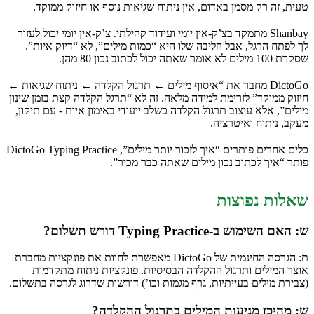
טעית, זה רק מסמן באדום, אין ניתוח שגיאות נוסף או חיזוק ממוקד.
Shanbay מתמקד בצ’ק-אין יומי ועידוד קהילתי. צ’ק-אין יומי יכול לעזור
לך לפתח הרגל, אבל הליבה שלו היא “כמות מילים”, לא “דיוק איות”.
שסקרת 100 מילים לא אומר שאתה יכול לכתוב נכון 80 מהן.
DictoGo מחבר את “איסוף מילים ← תרגול הקלדה ← ניתוח שגיאות ←
חיזוק ממוקד” לזרימת למידה מלאה. זה לא “תרגל הקלדה קצת בזמן שינון
מילים”, אלא עיצוב תרגול הקלדה כשלב ייעודי באימון איות - עם תיקון,
מעקב, ניתוח ואיטרציה.
כלים אחרים פותרים “איך לזכור יותר מילים”, DictoGo Typing Practice
פותר “איך לכתוב נכון מילים שאתה כבר מכיר”.
שאלות נפוצות
ש: האם השימוש ב-Typing Practice דורש תשלום?
ת: הגרסה החינמית של DictoGo מאפשרת לחוות את פונקציות מחברת
אוצר המילים ותרגול ההקלדה הבסיסיות. פונקציות ניתוח מתקדמות
(צבירת מילים בעייתיות, גרף מגמות וכו’) דורשות שדרוג לגרסה בתשלום.
ש: מהיכן מגיעות המילים בתרגול ההקלדה?