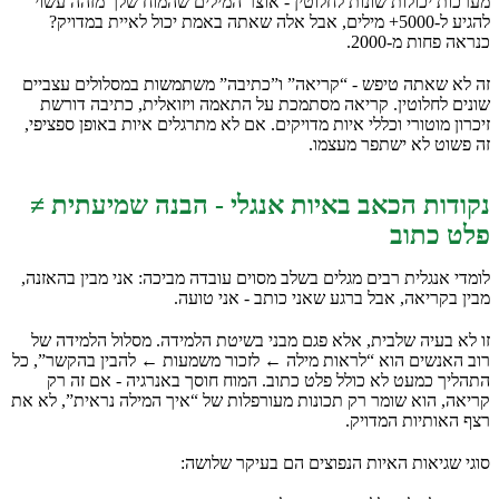
מערכות יכולות שונות לחלוטין - אוצר המילים שהמוח שלך מזהה עשוי
להגיע ל-5000+ מילים, אבל אלה שאתה באמת יכול לאיית במדויק?
כנראה פחות מ-2000.
זה לא שאתה טיפש - “קריאה” ו”כתיבה” משתמשות במסלולים עצביים
שונים לחלוטין. קריאה מסתמכת על התאמה ויזואלית, כתיבה דורשת
זיכרון מוטורי וכללי איות מדויקים. אם לא מתרגלים איות באופן ספציפי,
זה פשוט לא ישתפר מעצמו.
נקודות הכאב באיות אנגלי - הבנה שמיעתית ≠
פלט כתוב
לומדי אנגלית רבים מגלים בשלב מסוים עובדה מביכה: אני מבין בהאזנה,
מבין בקריאה, אבל ברגע שאני כותב - אני טועה.
זו לא בעיה שלבית, אלא פגם מבני בשיטת הלמידה. מסלול הלמידה של
רוב האנשים הוא “לראות מילה ← לזכור משמעות ← להבין בהקשר”, כל
התהליך כמעט לא כולל פלט כתוב. המוח חוסך באנרגיה - אם זה רק
קריאה, הוא שומר רק תכונות מעורפלות של “איך המילה נראית”, לא את
רצף האותיות המדויק.
סוגי שגיאות האיות הנפוצים הם בעיקר שלושה: