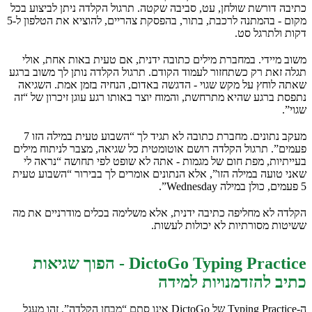
כתיבה דורשת שולחן, עט, סביבה שקטה. תרגול הקלדה ניתן לביצוע בכל
מקום - בהמתנה לרכבת, בתור, בהפסקת צהריים, להוציא את הטלפון ל-5
דקות ולתרגל סט.
משוב מיידי. במחברת מילים כתובה ידנית, אם טעית באות אחת, אולי
תגלה זאת רק כשתחזור לעמוד הקודם. תרגול הקלדה נותן לך משוב ברגע
שאתה לוחץ על מקש שגוי - הדגשה באדום, הנחיה בזמן אמת. השגיאה
נתפסת ברגע שהיא מתרחשת, והמוח יוצר באותו רגע עוגן זיכרון של “זה
שגוי”.
מעקב נתונים. מחברת כתובה לא תגיד לך “השבוע טעית במילה הזו 7
פעמים”. תרגול הקלדה רושם אוטומטית כל שגיאה, מצבר לניתוח מילים
בעייתיות, מפת חום של מגמות - אתה לא שופט לפי תחושה “נראה לי
שאני טועה במילה הזו”, אלא הנתונים אומרים לך בבירור “השבוע טעית
5 פעמים, כולן במילה Wednesday”.
הקלדה לא מחליפה כתיבה ידנית, אלא משלימה בכלים מודרניים את מה
ששיטות מסורתיות לא יכולות לעשות.
DictoGo Typing Practice - הפוך שגיאות
כתיב להזדמנויות למידה
ה-Typing Practice של DictoGo אינו סתם “מבחן הקלדה”, זהו מעגל