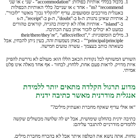
בלבול בכללי אותיות כפולות: “accommodation” - שני c או שני
m? “recommend” - אחד c או שניים? כללי האותיות הכפולות
באנגלית מורכבים ומסועפים, עדיף “להקליד נכון” מאשר “לזכור”.
אותיות שאינן נהגות: ה-b ב-”doubt”, ה-p ב-”receipt”, ה-s
ב-”island” - אותיות אלה לא קיימות בהגייה, קוראים טהורים
כמעט לא יכולים לזכור אותן בעת הכתיבה.
מילים הומופוניות: “their/there/they’re”, “affect/effect”,
“principal/principle” - באוזן נשמעות זהה, בעין ניתן להבחין, אבל
כשאתה כותב בעצמך - עשרה טועים חמישה.
השורש המשותף לכל נקודות הכאב הללו הוא: מעולם לא נדרשת להפיק
איות מדויק. לראות פעם אחת, ללחוץ, לבחור - אף אחד מאלה אינו פלט
אמיתי.
מדוע תרגול הקלדה מתאים יותר ללמידת
אנגלית מודרנית מאשר כתיבה ידנית
“אז אולי עדיף שאקח מחברת ואעתיק מילים?”
כתיבה ידנית בהחלט שימושית, אבל יש לה שלושה מכשולים שקשה
ללומדים מודרניים להתגבר עליהם:
נוחות. אתה נושא את הטלפון איתך אבל לא בהכרח מחברת מילים.