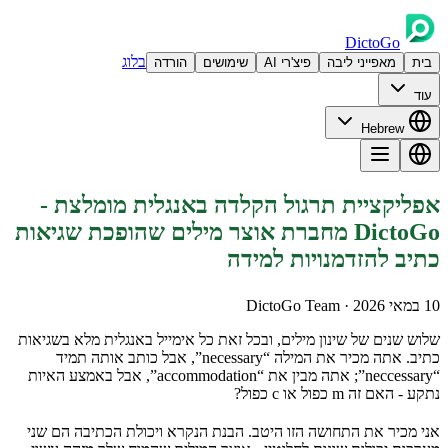
DictoGo
בלוג
בית
מאפייני ליבה
פיצ'רי AI
שימושים
הורדה
עוד
Hebrew
אפליקציית תרגול הקלדה באנגלית מומלצת -
DictoGo מחברת אוצר מילים שהופכת שגיאות
כתיב להזדמנויות למידה
10 במאי 2026
· DictoGo Team
שלוש שנים של שינון מילים, ובכל זאת כל אימייל באנגלית מלא בשגיאות
כתיב. אתה מכיר את המילה “necessary”, אבל כותב אותה תמיד
“neccessary”; אתה מבין את “accommodation”, אבל באמצע האיות
נתקע - האם זה m כפול או c כפול?
אני מכיר את התחושה הזו היטב. הבנת הנקרא ויכולת הכתיבה הם שני