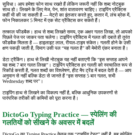
सुविधा। आप हमेशा फोन साथ रखते हैं लेकिन जरूरी नहीं कि शब्द नोटबुक
साथ हो। लिखने के लिए मेज, पेन, शांत वातावरण चाहिए। टाइपिंग प्रैक्टिस
कहीं भी की जा सकती है — मेट्रो का इंतजार करते हुए, कतार में, लंच ब्रेक में,
फोन निकालकर 5 मिनट में एक सेट प्रैक्टिस कर सकते हैं।
तत्काल फीडबैक। हाथ से शब्द लिखते समय, एक अक्षर गलत लिखा, तो आपको
पिछले पेज पर जाकर पता चलेगा। टाइपिंग प्रैक्टिस में गलत की दबाते ही तुरंत
फीडबैक मिलता है — हाइलाइट लाल, रीयल-टाइम संकेत। गलती होने के उसी
क्षण पकड़ी जाती है, दिमाग उसी पल “यह गलत है” की मेमोरी एंकर बनाता है।
डेटा ट्रैकिंग। हाथ से लिखी नोटबुक यह नहीं बताएगी कि “इस सप्ताह आपने
यह शब्द 7 बार गलत लिखा”। टाइपिंग प्रैक्टिस हर गलती को स्वचालित रूप से
रिकॉर्ड करती है, गलत शब्दों का विश्लेषण, हीट मैप ट्रेंड में बदल देती है — आप
अनुमान से नहीं बल्कि डेटा से जानते हैं “इस सप्ताह 5 बार गलत, सभी
Wednesday शब्द पर”।
टाइपिंग हाथ से लिखने का विकल्प नहीं है, बल्कि आधुनिक उपकरणों से
पारंपरिक तरीकों की कमियों को पूरा करना है।
DictoGo Typing Practice — स्पेलिंग की
गलतियों को सीखने के अवसर में बदलें
DictoGo का Typing Practice केवल एक “टाइपिंग टेस्ट” नहीं है, यह स्पेलिंग