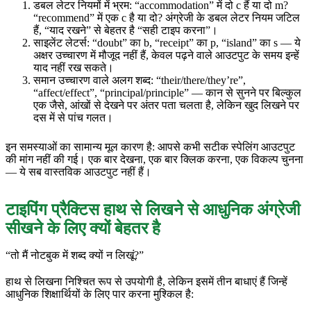
डबल लेटर नियमों में भ्रम: “accommodation” में दो c हैं या दो m?
“recommend” में एक c है या दो? अंग्रेजी के डबल लेटर नियम जटिल
हैं, “याद रखने” से बेहतर है “सही टाइप करना”।
साइलेंट लेटर्स: “doubt” का b, “receipt” का p, “island” का s — ये
अक्षर उच्चारण में मौजूद नहीं हैं, केवल पढ़ने वाले आउटपुट के समय इन्हें
याद नहीं रख सकते।
समान उच्चारण वाले अलग शब्द: “their/there/they’re”,
“affect/effect”, “principal/principle” — कान से सुनने पर बिल्कुल
एक जैसे, आंखों से देखने पर अंतर पता चलता है, लेकिन खुद लिखने पर
दस में से पांच गलत।
इन समस्याओं का सामान्य मूल कारण है: आपसे कभी सटीक स्पेलिंग आउटपुट
की मांग नहीं की गई। एक बार देखना, एक बार क्लिक करना, एक विकल्प चुनना
— ये सब वास्तविक आउटपुट नहीं हैं।
टाइपिंग प्रैक्टिस हाथ से लिखने से आधुनिक अंग्रेजी
सीखने के लिए क्यों बेहतर है
“तो मैं नोटबुक में शब्द क्यों न लिखूं?”
हाथ से लिखना निश्चित रूप से उपयोगी है, लेकिन इसमें तीन बाधाएं हैं जिन्हें
आधुनिक शिक्षार्थियों के लिए पार करना मुश्किल है: