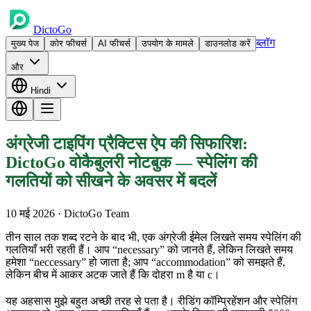
DictoGo
ब्लॉग
मुख्य पेज
कोर फीचर्स
AI फीचर्स
उपयोग के मामले
डाउनलोड करें
और
Hindi
अंग्रेजी टाइपिंग प्रैक्टिस ऐप की सिफारिश:
DictoGo वोकैबुलरी नोटबुक — स्पेलिंग की
गलतियों को सीखने के अवसर में बदलें
10 मई 2026
· DictoGo Team
तीन साल तक शब्द रटने के बाद भी, एक अंग्रेजी ईमेल लिखते समय स्पेलिंग की
गलतियाँ भरी रहती हैं। आप “necessary” को जानते हैं, लेकिन लिखते समय
हमेशा “neccessary” हो जाता है; आप “accommodation” को समझते हैं,
लेकिन बीच में आकर अटक जाते हैं कि दोहरा m है या c।
यह अहसास मुझे बहुत अच्छी तरह से पता है। रीडिंग कॉम्प्रिहेंशन और स्पेलिंग