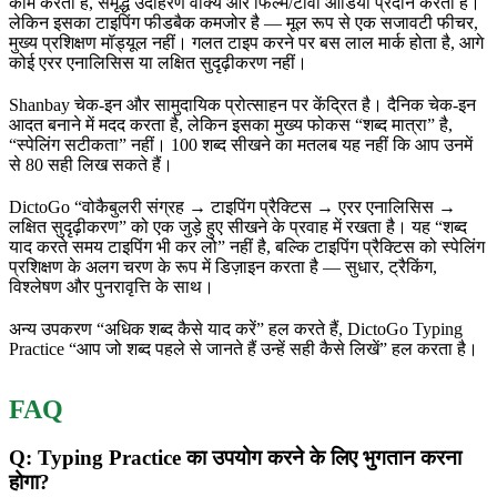
काम करता है, समृद्ध उदाहरण वाक्य और फिल्म/टीवी ऑडियो प्रदान करता है।
लेकिन इसका टाइपिंग फीडबैक कमजोर है — मूल रूप से एक सजावटी फीचर,
मुख्य प्रशिक्षण मॉड्यूल नहीं। गलत टाइप करने पर बस लाल मार्क होता है, आगे
कोई एरर एनालिसिस या लक्षित सुदृढ़ीकरण नहीं।
Shanbay चेक-इन और सामुदायिक प्रोत्साहन पर केंद्रित है। दैनिक चेक-इन
आदत बनाने में मदद करता है, लेकिन इसका मुख्य फोकस “शब्द मात्रा” है,
“स्पेलिंग सटीकता” नहीं। 100 शब्द सीखने का मतलब यह नहीं कि आप उनमें
से 80 सही लिख सकते हैं।
DictoGo “वोकैबुलरी संग्रह → टाइपिंग प्रैक्टिस → एरर एनालिसिस →
लक्षित सुदृढ़ीकरण” को एक जुड़े हुए सीखने के प्रवाह में रखता है। यह “शब्द
याद करते समय टाइपिंग भी कर लो” नहीं है, बल्कि टाइपिंग प्रैक्टिस को स्पेलिंग
प्रशिक्षण के अलग चरण के रूप में डिज़ाइन करता है — सुधार, ट्रैकिंग,
विश्लेषण और पुनरावृत्ति के साथ।
अन्य उपकरण “अधिक शब्द कैसे याद करें” हल करते हैं, DictoGo Typing
Practice “आप जो शब्द पहले से जानते हैं उन्हें सही कैसे लिखें” हल करता है।
FAQ
Q: Typing Practice का उपयोग करने के लिए भुगतान करना
होगा?