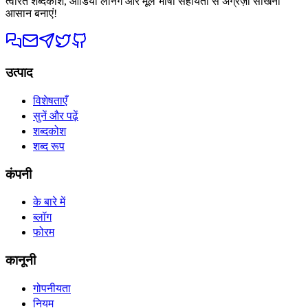
त्वरित शब्दकोश, ऑडियो लर्निंग और मूल भाषा सहायता से अंग्रेज़ी सीखना
आसान बनाएं!
उत्पाद
विशेषताएँ
सुनें और पढ़ें
शब्दकोश
शब्द रूप
कंपनी
के बारे में
ब्लॉग
फोरम
कानूनी
गोपनीयता
नियम