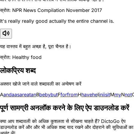
स्रोत: NPR News Compilation November 2017
It's really really good actually the entire channel is.
यह वास्तव में बहुत अच्छा है, पूरा चैनल है।
स्रोत: Healthy food
लोकप्रिय शब्द
अक्सर खोजे जाने वाले शब्दावली का अन्वेषण करें
A
and
a
as
are
at
an
B
be
by
but
F
for
from
H
have
he
I
in
i
is
it
M
my
N
not
पूर्ण सामग्री अनलॉक करने के लिए ऐप डाउनलोड करें
क्या आप शब्दावली को अधिक कुशलता से सीखना चाहते हैं? DictoGo ऐप
डाउनलोड करें और और भी अधिक शब्द याद रखने और दोहराने की सुविधाओं का
आनंद लें!