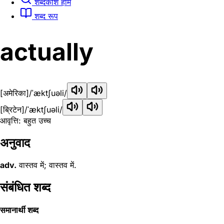
शब्दकोश होम
शब्द रूप
actually
[अमेरिका]
/ˈæktʃuəli/
[ब्रिटेन]
/ˈæktʃuəli/
आवृत्ति: बहुत उच्च
अनुवाद
adv.
वास्तव में; वास्तव में.
संबंधित शब्द
समानार्थी शब्द