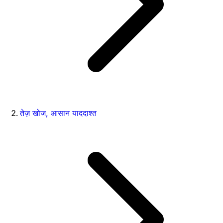
तेज़ खोज, आसान याददाश्त