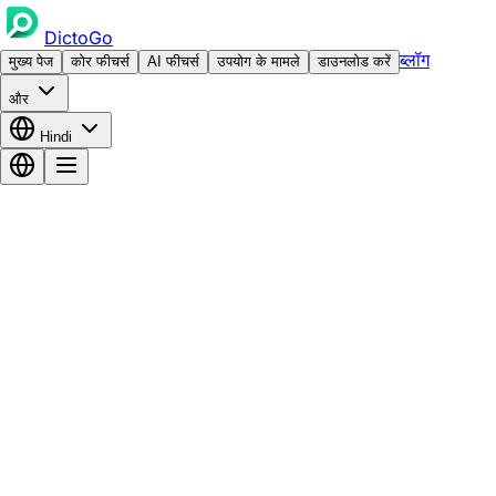
DictoGo
ब्लॉग
मुख्य पेज
कोर फीचर्स
AI फीचर्स
उपयोग के मामले
डाउनलोड करें
और
Hindi