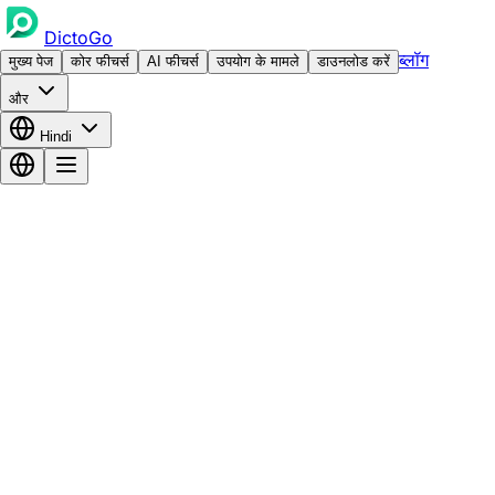
DictoGo
ब्लॉग
मुख्य पेज
कोर फीचर्स
AI फीचर्स
उपयोग के मामले
डाउनलोड करें
और
Hindi