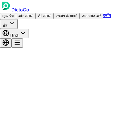
DictoGo
ब्लॉग
मुख्य पेज
कोर फीचर्स
AI फीचर्स
उपयोग के मामले
डाउनलोड करें
और
Hindi