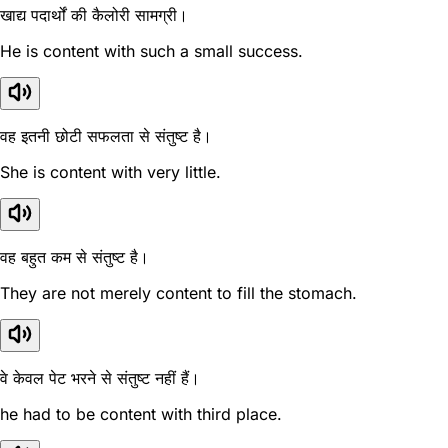
खाद्य पदार्थों की कैलोरी सामग्री।
He is content with such a small success.
वह इतनी छोटी सफलता से संतुष्ट है।
She is content with very little.
वह बहुत कम से संतुष्ट है।
They are not merely content to fill the stomach.
वे केवल पेट भरने से संतुष्ट नहीं हैं।
he had to be content with third place.