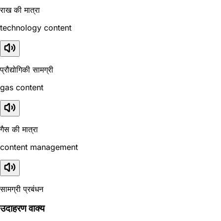
राख की मात्रा
technology content
प्रौद्योगिकी सामग्री
gas content
गैस की मात्रा
content management
सामग्री प्रबंधन
उदाहरण वाक्य