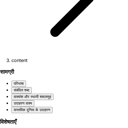
content
सामग्री
परिभाषा
संबंधित शब्द
वाक्यांश और स्थायी शब्दसमूह
उदाहरण वाक्य
वास्तविक दुनिया के उदाहरण
विशेषताएँ