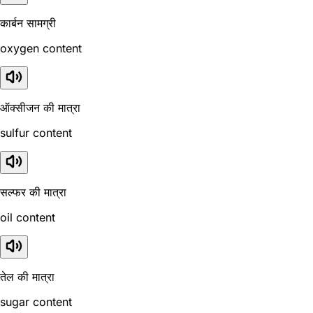
कार्बन सामग्री
oxygen content
ऑक्सीजन की मात्रा
sulfur content
सल्फर की मात्रा
oil content
तेल की मात्रा
sugar content