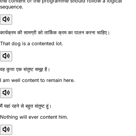
the content of the programme should follow a logical
sequence.
कार्यक्रम की सामग्री को तार्किक क्रम का पालन करना चाहिए।
That dog is a contented lot.
वह कुत्ता एक संतुष्ट समूह है।
I am well content to remain here.
मैं यहां रहने से बहुत संतुष्ट हूं।
Nothing will ever content him.