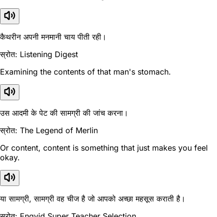
कैथरीन अपनी मनमानी चाय पीती रही।
स्रोत: Listening Digest
Examining the contents of that man's stomach.
उस आदमी के पेट की सामग्री की जांच करना।
स्रोत: The Legend of Merlin
Or content, content is something that just makes you feel
okay.
या सामग्री, सामग्री वह चीज है जो आपको अच्छा महसूस कराती है।
स्रोत: Engvid Super Teacher Selection