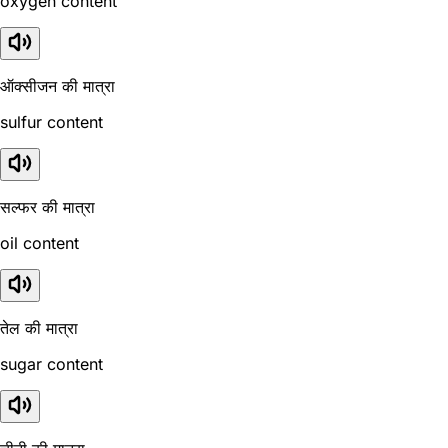
oxygen content
ऑक्सीजन की मात्रा
sulfur content
सल्फर की मात्रा
oil content
तेल की मात्रा
sugar content