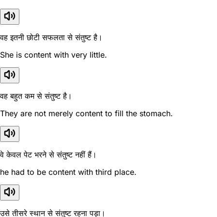
वह इतनी छोटी सफलता से संतुष्ट है।
She is content with very little.
वह बहुत कम से संतुष्ट है।
They are not merely content to fill the stomach.
वे केवल पेट भरने से संतुष्ट नहीं हैं।
he had to be content with third place.
उसे तीसरे स्थान से संतुष्ट रहना पड़ा।