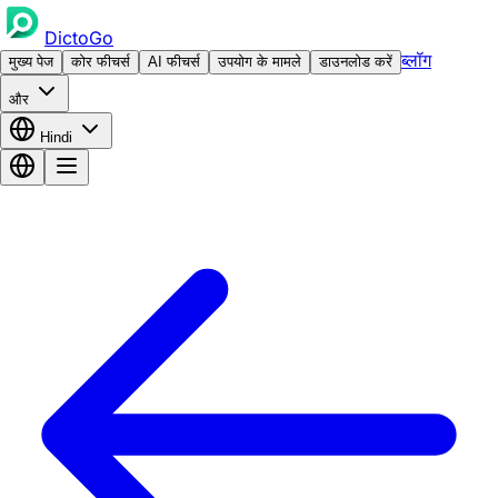
DictoGo
ब्लॉग
मुख्य पेज
कोर फीचर्स
AI फीचर्स
उपयोग के मामले
डाउनलोड करें
और
Hindi