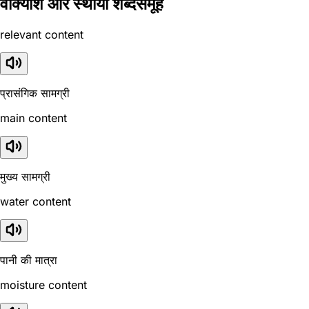
वाक्यांश और स्थायी शब्दसमूह
relevant content
प्रासंगिक सामग्री
main content
मुख्य सामग्री
water content
पानी की मात्रा
moisture content