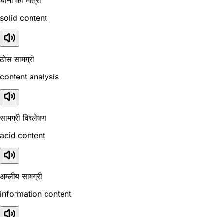
चीनी की मात्रा
solid content
ठोस सामग्री
content analysis
सामग्री विश्लेषण
acid content
अम्लीय सामग्री
information content