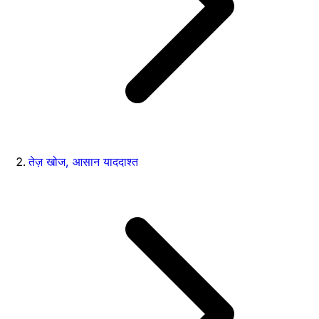
तेज़ खोज, आसान याददाश्त