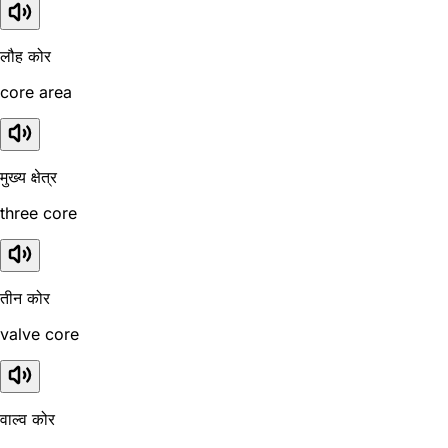
लौह कोर
core area
मुख्य क्षेत्र
three core
तीन कोर
valve core
वाल्व कोर