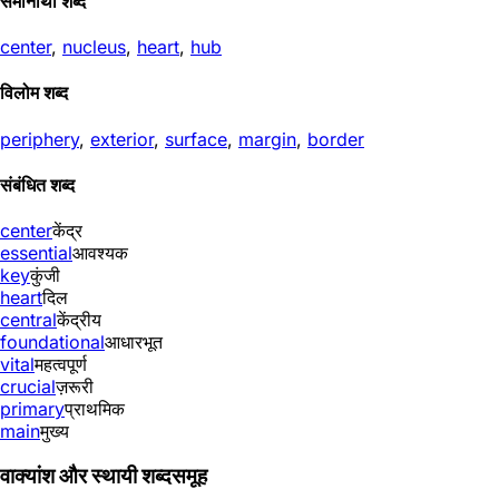
समानार्थी शब्द
center
,
nucleus
,
heart
,
hub
विलोम शब्द
periphery
,
exterior
,
surface
,
margin
,
border
संबंधित शब्द
center
केंद्र
essential
आवश्यक
key
कुंजी
heart
दिल
central
केंद्रीय
foundational
आधारभूत
vital
महत्वपूर्ण
crucial
ज़रूरी
primary
प्राथमिक
main
मुख्य
वाक्यांश और स्थायी शब्दसमूह