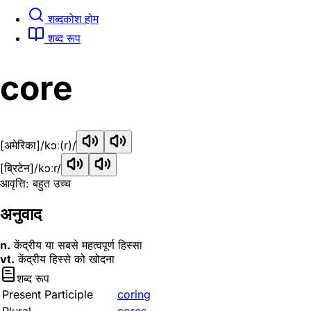
शब्दकोश होम
शब्द रूप
core
[अमेरिका]
/kɔː(r)/
[ब्रिटेन]
/kɔːr/
आवृत्ति: बहुत उच्च
अनुवाद
n.
केंद्रीय या सबसे महत्वपूर्ण हिस्सा
vt.
केंद्रीय हिस्से को खोदना
शब्द रूप
Present Participle
coring