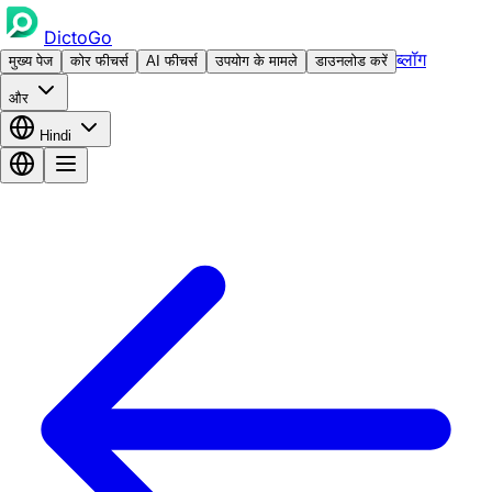
DictoGo
ब्लॉग
मुख्य पेज
कोर फीचर्स
AI फीचर्स
उपयोग के मामले
डाउनलोड करें
और
Hindi