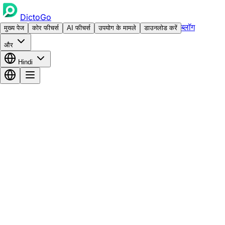
DictoGo
ब्लॉग
मुख्य पेज
कोर फीचर्स
AI फीचर्स
उपयोग के मामले
डाउनलोड करें
और
Hindi