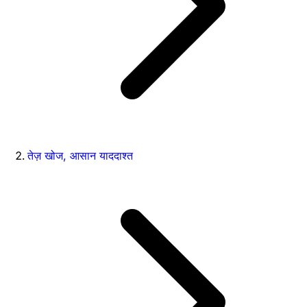
तेज़ खोज, आसान याददाश्त