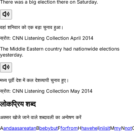
There was a big election there on Saturday.
वहां शनिवार को एक बड़ा चुनाव हुआ।
स्रोत: CNN Listening Collection April 2014
The Middle Eastern country had nationwide elections
yesterday.
मध्य पूर्वी देश में कल देशव्यापी चुनाव हुए।
स्रोत: CNN Listening Collection May 2014
लोकप्रिय शब्द
अक्सर खोजे जाने वाले शब्दावली का अन्वेषण करें
A
and
a
as
are
at
an
B
be
by
but
F
for
from
H
have
he
I
in
i
is
it
M
my
N
not