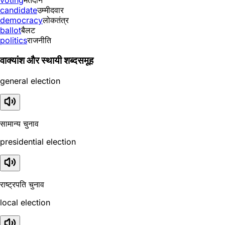
voting
मतदान
candidate
उम्मीदवार
democracy
लोकतंत्र
ballot
बैलट
politics
राजनीति
वाक्यांश और स्थायी शब्दसमूह
general election
सामान्य चुनाव
presidential election
राष्ट्रपति चुनाव
local election