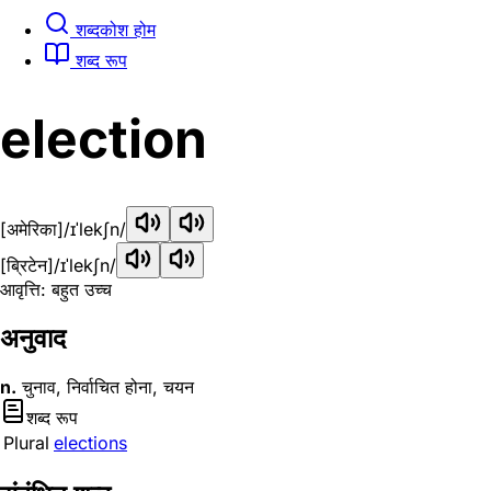
शब्दकोश होम
शब्द रूप
election
[अमेरिका]
/ɪˈlekʃn/
[ब्रिटेन]
/ɪˈlekʃn/
आवृत्ति: बहुत उच्च
अनुवाद
n.
चुनाव, निर्वाचित होना, चयन
शब्द रूप
Plural
elections