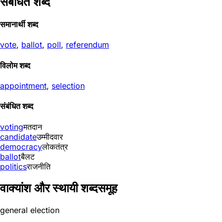
संबंधित शब्द
समानार्थी शब्द
vote
,
ballot
,
poll
,
referendum
विलोम शब्द
appointment
,
selection
संबंधित शब्द
voting
मतदान
candidate
उम्मीदवार
democracy
लोकतंत्र
ballot
बैलट
politics
राजनीति
वाक्यांश और स्थायी शब्दसमूह
general election