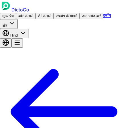
DictoGo
ब्लॉग
मुख्य पेज
कोर फीचर्स
AI फीचर्स
उपयोग के मामले
डाउनलोड करें
और
Hindi