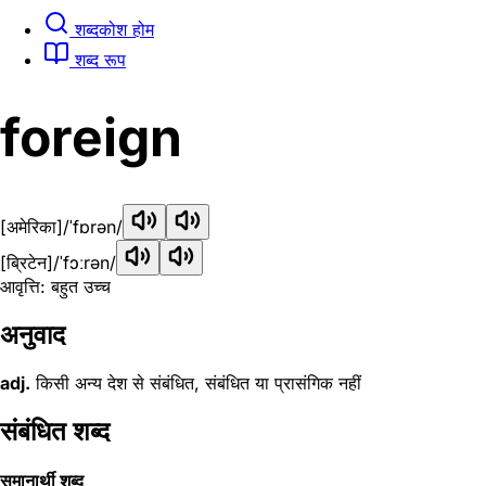
शब्दकोश होम
शब्द रूप
foreign
[अमेरिका]
/ˈfɒrən/
[ब्रिटेन]
/ˈfɔːrən/
आवृत्ति: बहुत उच्च
अनुवाद
adj.
किसी अन्य देश से संबंधित, संबंधित या प्रासंगिक नहीं
संबंधित शब्द
समानार्थी शब्द