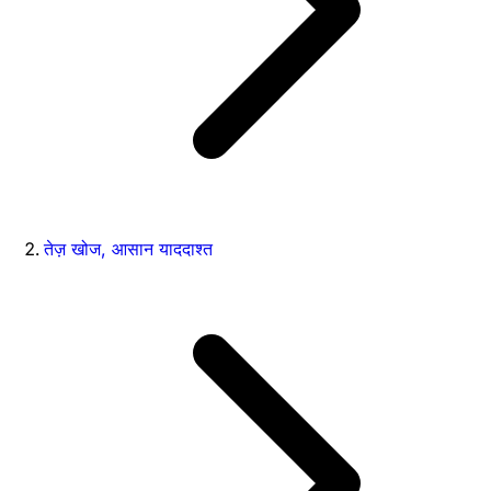
तेज़ खोज, आसान याददाश्त