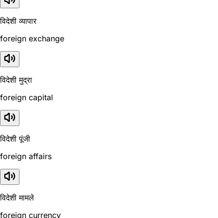
विदेशी व्यापार
foreign exchange
विदेशी मुद्रा
foreign capital
विदेशी पूंजी
foreign affairs
विदेशी मामले
foreign currency