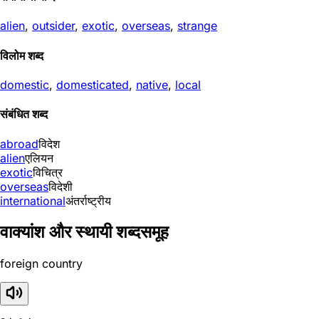
alien
,
outsider
,
exotic
,
overseas
,
strange
विलोम शब्द
domestic
,
domesticated
,
native
,
local
संबंधित शब्द
abroad
विदेश
alien
एलियन
exotic
विचित्र
overseas
विदेशी
international
अंतर्राष्ट्रीय
वाक्यांश और स्थायी शब्दसमूह
foreign country