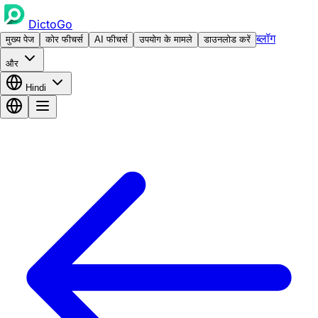
DictoGo
ब्लॉग
मुख्य पेज
कोर फीचर्स
AI फीचर्स
उपयोग के मामले
डाउनलोड करें
और
Hindi