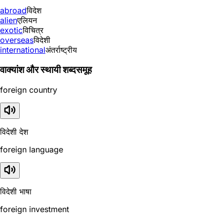
abroad
विदेश
alien
एलियन
exotic
विचित्र
overseas
विदेशी
international
अंतर्राष्ट्रीय
वाक्यांश और स्थायी शब्दसमूह
foreign country
विदेशी देश
foreign language
विदेशी भाषा
foreign investment