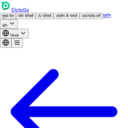
DictoGo
ब्लॉग
मुख्य पेज
कोर फीचर्स
AI फीचर्स
उपयोग के मामले
डाउनलोड करें
और
Hindi