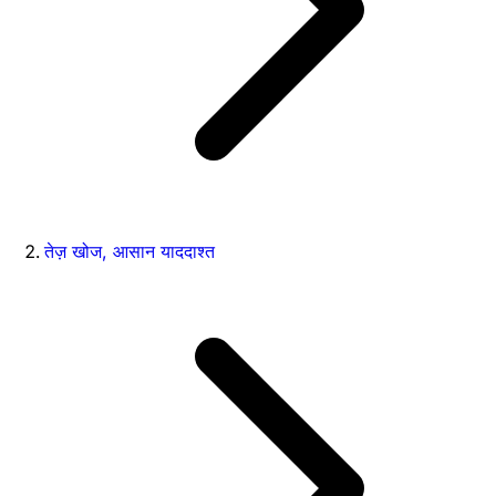
तेज़ खोज, आसान याददाश्त