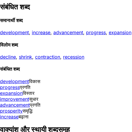
संबंधित शब्द
समानार्थी शब्द
development
,
increase
,
advancement
,
progress
,
expansion
विलोम शब्द
decline
,
shrink
,
contraction
,
recession
संबंधित शब्द
development
विकास
progress
प्रगति
expansion
विस्तार
improvement
सुधार
advancement
प्रगति
prosperity
समृद्धि
increase
बढ़ाना
वाक्यांश और स्थायी शब्दसमूह