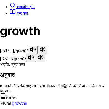
शब्दकोश होम
शब्द रूप
growth
[अमेरिका]
/ɡrəʊθ/
[ब्रिटेन]
/ɡroʊθ/
आवृत्ति: बहुत उच्च
अनुवाद
n.
बढ़ने की प्रक्रिया; आकार या विकास में वृद्धि; जीवित जीवों का विकास या
विस्तार।
शब्द रूप
Plural
growths