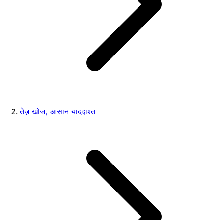
तेज़ खोज, आसान याददाश्त