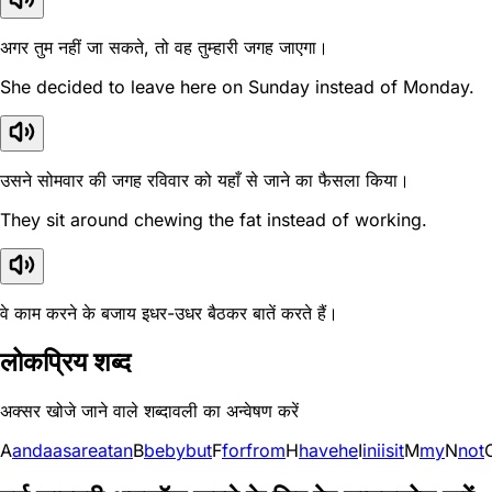
अगर तुम नहीं जा सकते, तो वह तुम्हारी जगह जाएगा।
She decided to leave here on Sunday instead of Monday.
उसने सोमवार की जगह रविवार को यहाँ से जाने का फैसला किया।
They sit around chewing the fat instead of working.
वे काम करने के बजाय इधर-उधर बैठकर बातें करते हैं।
लोकप्रिय शब्द
अक्सर खोजे जाने वाले शब्दावली का अन्वेषण करें
A
and
a
as
are
at
an
B
be
by
but
F
for
from
H
have
he
I
in
i
is
it
M
my
N
not