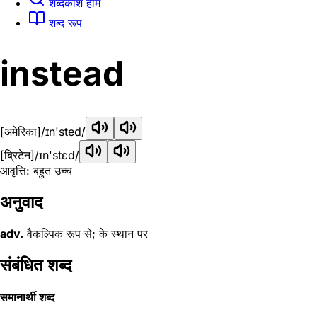
शब्दकोश होम
शब्द रूप
instead
[अमेरिका]
/ɪn'sted/
[ब्रिटेन]
/ɪn'stɛd/
आवृत्ति: बहुत उच्च
अनुवाद
adv.
वैकल्पिक रूप से; के स्थान पर
संबंधित शब्द
समानार्थी शब्द