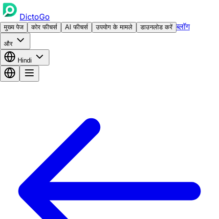
DictoGo
ब्लॉग
मुख्य पेज
कोर फीचर्स
AI फीचर्स
उपयोग के मामले
डाउनलोड करें
और
Hindi