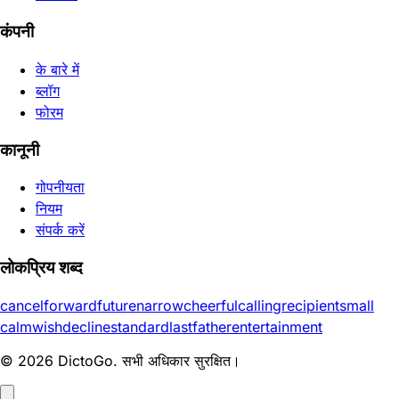
कंपनी
के बारे में
ब्लॉग
फोरम
कानूनी
गोपनीयता
नियम
संपर्क करें
लोकप्रिय शब्द
cancel
forward
future
narrow
cheerful
calling
recipient
small
calm
wish
decline
standard
last
father
entertainment
© 2026 DictoGo. सभी अधिकार सुरक्षित।