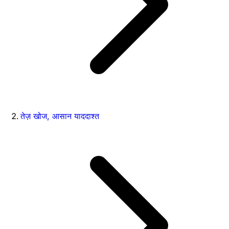
तेज़ खोज, आसान याददाश्त