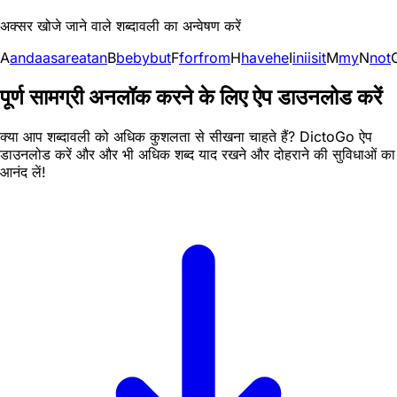
अक्सर खोजे जाने वाले शब्दावली का अन्वेषण करें
A
and
a
as
are
at
an
B
be
by
but
F
for
from
H
have
he
I
in
i
is
it
M
my
N
not
पूर्ण सामग्री अनलॉक करने के लिए ऐप डाउनलोड करें
क्या आप शब्दावली को अधिक कुशलता से सीखना चाहते हैं? DictoGo ऐप
डाउनलोड करें और और भी अधिक शब्द याद रखने और दोहराने की सुविधाओं का
आनंद लें!