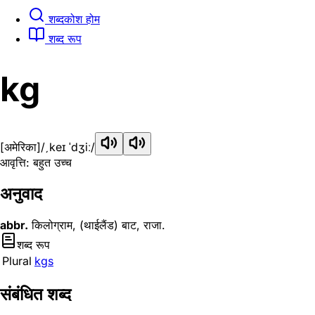
शब्दकोश होम
शब्द रूप
kg
[अमेरिका]
/ˏkeɪ ˈdʒiː/
आवृत्ति: बहुत उच्च
अनुवाद
abbr.
किलोग्राम, (थाईलैंड) बाट, राजा.
शब्द रूप
Plural
kgs
संबंधित शब्द