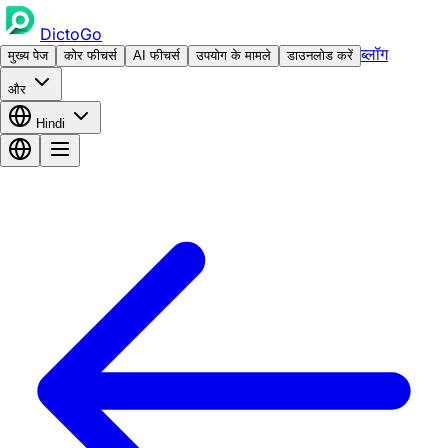
DictoGo
ब्लॉग
मुख्य पेज
कोर फीचर्स
AI फीचर्स
उपयोग के मामले
डाउनलोड करें
और
Hindi