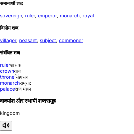
समानार्थी शब्द
sovereign
,
ruler
,
emperor
,
monarch
,
royal
विलोम शब्द
villager
,
peasant
,
subject
,
commoner
संबंधित शब्द
ruler
शासक
crown
ताज
throne
सिंहासन
monarch
सम्राट
palace
राज महल
वाक्यांश और स्थायी शब्दसमूह
kingdom