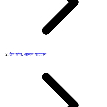
तेज़ खोज, आसान याददाश्त