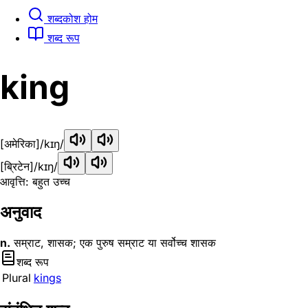
शब्दकोश होम
शब्द रूप
king
[अमेरिका]
/kɪŋ/
[ब्रिटेन]
/kɪŋ/
आवृत्ति: बहुत उच्च
अनुवाद
n.
सम्राट, शासक; एक पुरुष सम्राट या सर्वोच्च शासक
शब्द रूप
Plural
kings