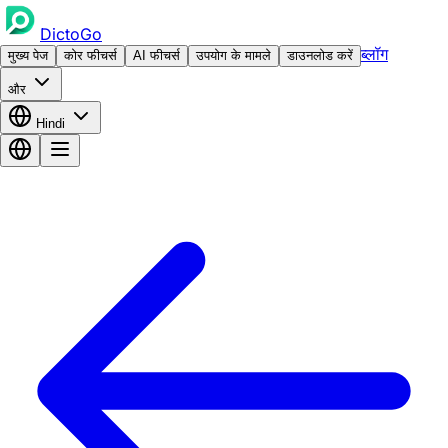
DictoGo
ब्लॉग
मुख्य पेज
कोर फीचर्स
AI फीचर्स
उपयोग के मामले
डाउनलोड करें
और
Hindi