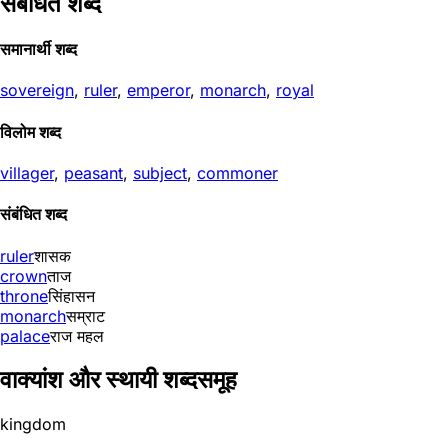
संबंधित शब्द
समानार्थी शब्द
sovereign
,
ruler
,
emperor
,
monarch
,
royal
विलोम शब्द
villager
,
peasant
,
subject
,
commoner
संबंधित शब्द
ruler
शासक
crown
ताज
throne
सिंहासन
monarch
सम्राट
palace
राज महल
वाक्यांश और स्थायी शब्दसमूह
kingdom