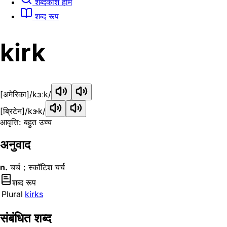
शब्दकोश होम
शब्द रूप
kirk
[अमेरिका]
/kɜːk/
[ब्रिटेन]
/kɝk/
आवृत्ति: बहुत उच्च
अनुवाद
n.
चर्च；स्कॉटिश चर्च
शब्द रूप
Plural
kirks
संबंधित शब्द