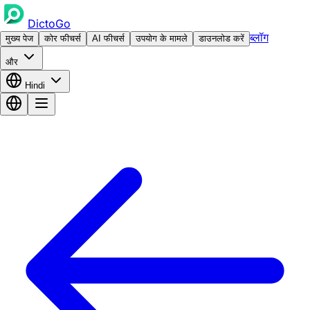
DictoGo
ब्लॉग
मुख्य पेज
कोर फीचर्स
AI फीचर्स
उपयोग के मामले
डाउनलोड करें
और
Hindi