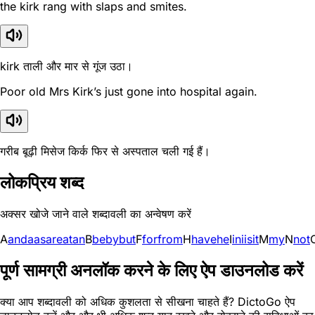
the kirk rang with slaps and smites.
kirk ताली और मार से गूंज उठा।
Poor old Mrs Kirk’s just gone into hospital again.
गरीब बूढ़ी मिसेज किर्क फिर से अस्पताल चली गई हैं।
लोकप्रिय शब्द
अक्सर खोजे जाने वाले शब्दावली का अन्वेषण करें
A
and
a
as
are
at
an
B
be
by
but
F
for
from
H
have
he
I
in
i
is
it
M
my
N
not
पूर्ण सामग्री अनलॉक करने के लिए ऐप डाउनलोड करें
क्या आप शब्दावली को अधिक कुशलता से सीखना चाहते हैं? DictoGo ऐप