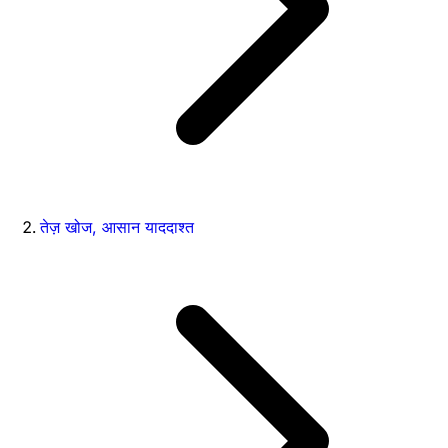
तेज़ खोज, आसान याददाश्त