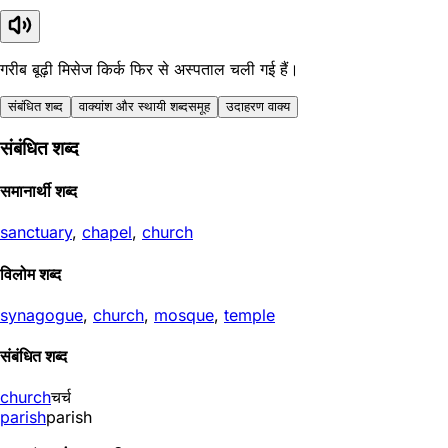
गरीब बूढ़ी मिसेज किर्क फिर से अस्पताल चली गई हैं।
संबंधित शब्द
वाक्यांश और स्थायी शब्दसमूह
उदाहरण वाक्य
संबंधित शब्द
समानार्थी शब्द
sanctuary
,
chapel
,
church
विलोम शब्द
synagogue
,
church
,
mosque
,
temple
संबंधित शब्द
church
चर्च
parish
parish