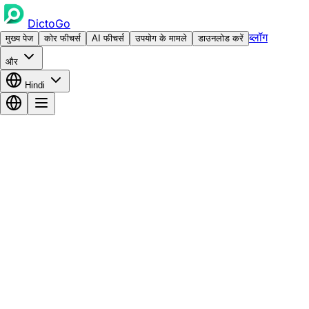
DictoGo
ब्लॉग
मुख्य पेज
कोर फीचर्स
AI फीचर्स
उपयोग के मामले
डाउनलोड करें
और
Hindi