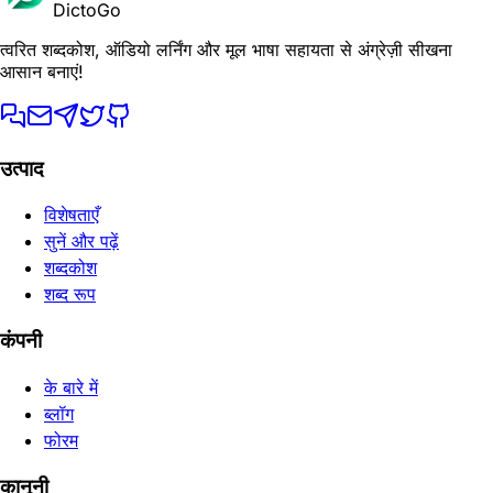
DictoGo
त्वरित शब्दकोश, ऑडियो लर्निंग और मूल भाषा सहायता से अंग्रेज़ी सीखना
आसान बनाएं!
उत्पाद
विशेषताएँ
सुनें और पढ़ें
शब्दकोश
शब्द रूप
कंपनी
के बारे में
ब्लॉग
फोरम
कानूनी