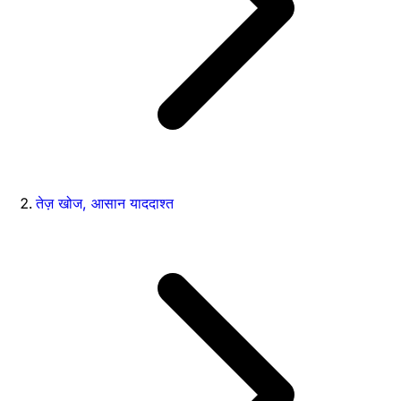
तेज़ खोज, आसान याददाश्त