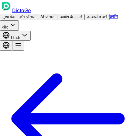
DictoGo
ब्लॉग
मुख्य पेज
कोर फीचर्स
AI फीचर्स
उपयोग के मामले
डाउनलोड करें
और
Hindi