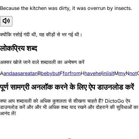
Because the kitchen was dirty, it was overrun by insects.
क्योंकि रसोई गंदी थी, यह कीड़ों से भर गई थी।
लोकप्रिय शब्द
अक्सर खोजे जाने वाले शब्दावली का अन्वेषण करें
A
and
a
as
are
at
an
B
be
by
but
F
for
from
H
have
he
I
in
i
is
it
M
my
N
not
पूर्ण सामग्री अनलॉक करने के लिए ऐप डाउनलोड करें
क्या आप शब्दावली को अधिक कुशलता से सीखना चाहते हैं? DictoGo ऐप
डाउनलोड करें और और भी अधिक शब्द याद रखने और दोहराने की सुविधाओं का
आनंद लें!