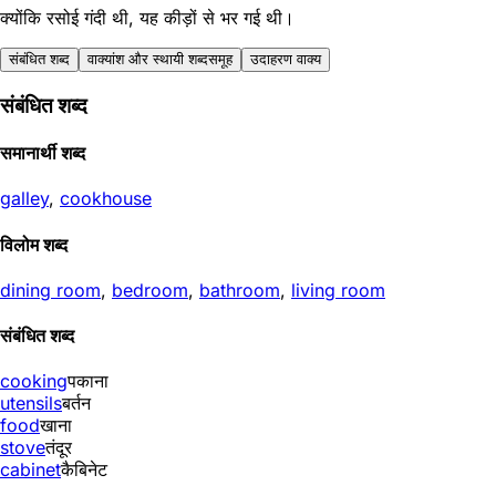
क्योंकि रसोई गंदी थी, यह कीड़ों से भर गई थी।
संबंधित शब्द
वाक्यांश और स्थायी शब्दसमूह
उदाहरण वाक्य
संबंधित शब्द
समानार्थी शब्द
galley
,
cookhouse
विलोम शब्द
dining room
,
bedroom
,
bathroom
,
living room
संबंधित शब्द
cooking
पकाना
utensils
बर्तन
food
खाना
stove
तंदूर
cabinet
कैबिनेट