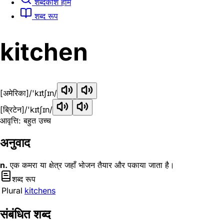
शब्दकोश होम
शब्द रूप
kitchen
[अमेरिका]
/'kɪtʃɪn/
[ब्रिटेन]
/'kɪtʃɪn/
आवृत्ति: बहुत उच्च
अनुवाद
n.
एक कमरा या क्षेत्र जहाँ भोजन तैयार और पकाया जाता है।
शब्द रूप
Plural
kitchens
संबंधित शब्द