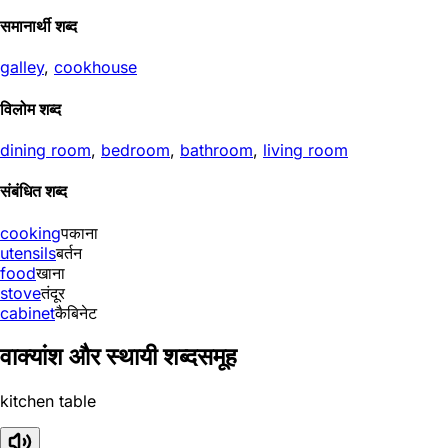
समानार्थी शब्द
galley
,
cookhouse
विलोम शब्द
dining room
,
bedroom
,
bathroom
,
living room
संबंधित शब्द
cooking
पकाना
utensils
बर्तन
food
खाना
stove
तंदूर
cabinet
कैबिनेट
वाक्यांश और स्थायी शब्दसमूह
kitchen table