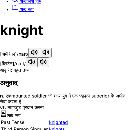
शब्दकोश होम
शब्द रूप
knight
[अमेरिका]
/naɪt/
[ब्रिटेन]
/naɪt/
आवृत्ति: बहुत उच्च
अनुवाद
n.
एकmounted soldier जो मध्य युग में एक फ्यूडल superior के अधीन
सेवा करता है
vt.
नाइटहुड प्रदान करना
शब्द रूप
Past Tense
knighted
Third Person Singular
knights