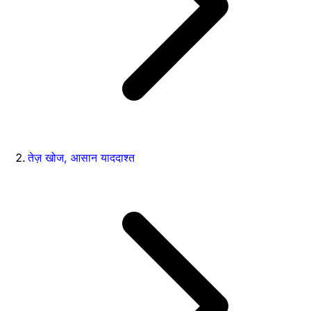
तेज़ खोज, आसान याददाश्त