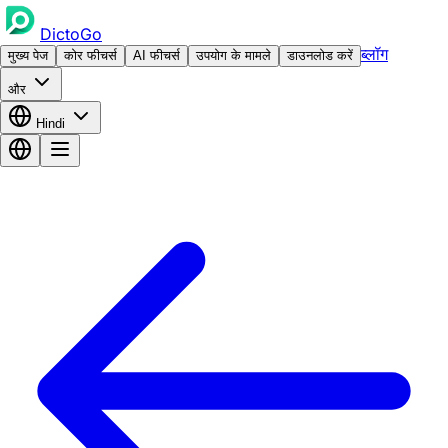
DictoGo
ब्लॉग
मुख्य पेज
कोर फीचर्स
AI फीचर्स
उपयोग के मामले
डाउनलोड करें
और
Hindi