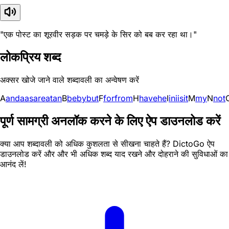
"एक पोस्ट का शूरवीर सड़क पर चमड़े के सिर को बब कर रहा था।"
लोकप्रिय शब्द
अक्सर खोजे जाने वाले शब्दावली का अन्वेषण करें
A
and
a
as
are
at
an
B
be
by
but
F
for
from
H
have
he
I
in
i
is
it
M
my
N
not
पूर्ण सामग्री अनलॉक करने के लिए ऐप डाउनलोड करें
क्या आप शब्दावली को अधिक कुशलता से सीखना चाहते हैं? DictoGo ऐप
डाउनलोड करें और और भी अधिक शब्द याद रखने और दोहराने की सुविधाओं का
आनंद लें!