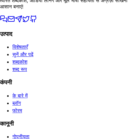
त्वरित शब्दकोश, ऑडियो लर्निंग और मूल भाषा सहायता से अंग्रेज़ी सीखना
आसान बनाएं!
उत्पाद
विशेषताएँ
सुनें और पढ़ें
शब्दकोश
शब्द रूप
कंपनी
के बारे में
ब्लॉग
फोरम
कानूनी
गोपनीयता