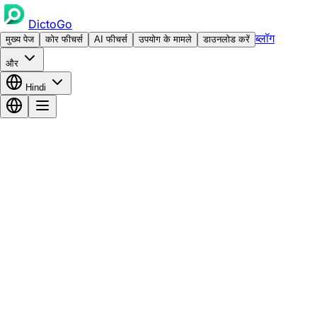
DictoGo
ब्लॉग
मुख्य पेज
कोर फीचर्स
AI फीचर्स
उपयोग के मामले
डाउनलोड करें
और
Hindi