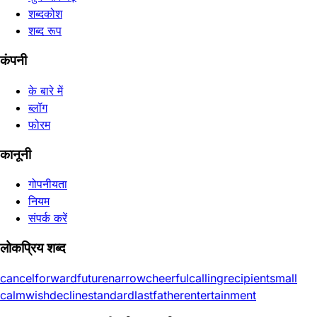
शब्दकोश
शब्द रूप
कंपनी
के बारे में
ब्लॉग
फोरम
कानूनी
गोपनीयता
नियम
संपर्क करें
लोकप्रिय शब्द
cancel
forward
future
narrow
cheerful
calling
recipient
small
calm
wish
decline
standard
last
father
entertainment