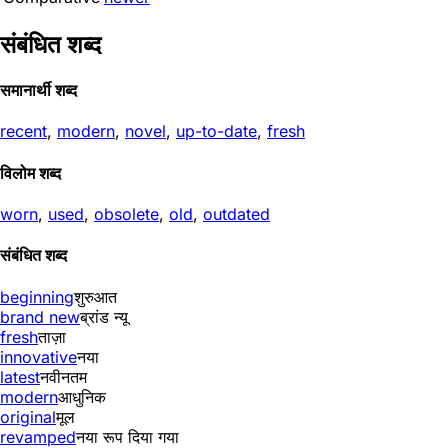
संबंधित शब्द
समानार्थी शब्द
recent
,
modern
,
novel
,
up-to-date
,
fresh
विलोम शब्द
worn
,
used
,
obsolete
,
old
,
outdated
संबंधित शब्द
beginning
शुरुआत
brand new
ब्रांड न्यू
fresh
ताज़ा
innovative
नया
latest
नवीनतम
modern
आधुनिक
original
मूल
revamped
नया रूप दिया गया