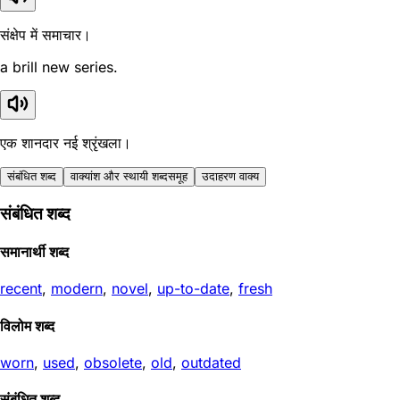
संक्षेप में समाचार।
a brill new series.
एक शानदार नई श्रृंखला।
संबंधित शब्द
वाक्यांश और स्थायी शब्दसमूह
उदाहरण वाक्य
संबंधित शब्द
समानार्थी शब्द
recent
,
modern
,
novel
,
up-to-date
,
fresh
विलोम शब्द
worn
,
used
,
obsolete
,
old
,
outdated
संबंधित शब्द