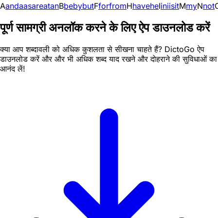
A
and
a
as
are
at
an
B
be
by
but
F
for
from
H
have
he
I
in
i
is
it
M
my
N
not
पूर्ण सामग्री अनलॉक करने के लिए ऐप डाउनलोड करें
क्या आप शब्दावली को अधिक कुशलता से सीखना चाहते हैं? DictoGo ऐप
डाउनलोड करें और और भी अधिक शब्द याद रखने और दोहराने की सुविधाओं का
आनंद लें!