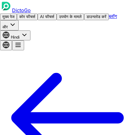
DictoGo
ब्लॉग
मुख्य पेज
कोर फीचर्स
AI फीचर्स
उपयोग के मामले
डाउनलोड करें
और
Hindi