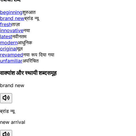
beginning
शुरुआत
brand new
ब्रांड न्यू
fresh
ताज़ा
innovative
नया
latest
नवीनतम
modern
आधुनिक
original
मूल
revamped
नया रूप दिया गया
unfamiliar
अपरिचित
वाक्यांश और स्थायी शब्दसमूह
brand new
ब्रांड न्यू
new arrival