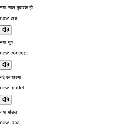
नया साल मुबारक हो
new era
नया युग
new concept
नई अवधारणा
new model
नया मॉडल
new idea