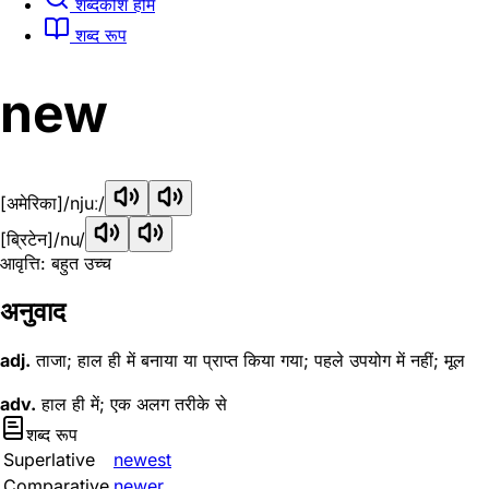
शब्दकोश होम
शब्द रूप
new
[अमेरिका]
/njuː/
[ब्रिटेन]
/nu/
आवृत्ति: बहुत उच्च
अनुवाद
adj.
ताजा; हाल ही में बनाया या प्राप्त किया गया; पहले उपयोग में नहीं; मूल
adv.
हाल ही में; एक अलग तरीके से
शब्द रूप
Superlative
newest
Comparative
newer