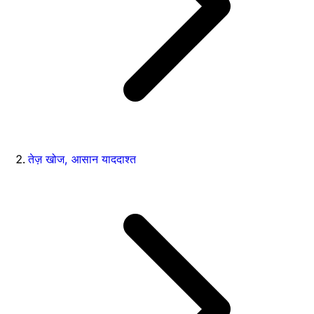
तेज़ खोज, आसान याददाश्त