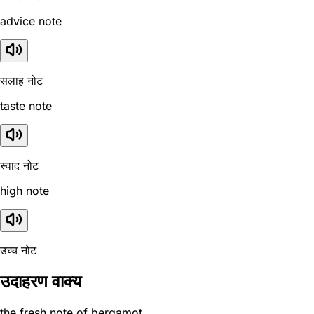
advice note
सलाह नोट
taste note
स्वाद नोट
high note
उच्च नोट
उदाहरण वाक्य
the fresh note of bergamot.