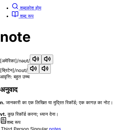
शब्दकोश होम
शब्द रूप
note
[अमेरिका]
/nəʊt/
[ब्रिटेन]
/noʊt/
आवृत्ति: बहुत उच्च
अनुवाद
n.
जानकारी का एक लिखित या मुद्रित रिकॉर्ड; एक कागज़ का नोट।
vt.
कुछ रिकॉर्ड करना; ध्यान देना।
शब्द रूप
Third Person Singular
notes