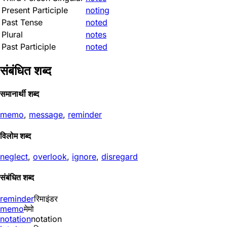
Present Participle
noting
Past Tense
noted
Plural
notes
Past Participle
noted
संबंधित शब्द
समानार्थी शब्द
memo
,
message
,
reminder
विलोम शब्द
neglect
,
overlook
,
ignore
,
disregard
संबंधित शब्द
reminder
रिमाइंडर
memo
मेमो
notation
notation