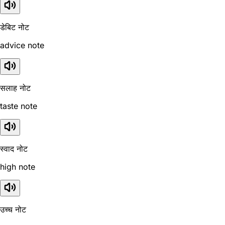
डेबिट नोट
advice note
सलाह नोट
taste note
स्वाद नोट
high note
उच्च नोट