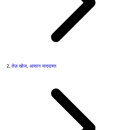
तेज़ खोज, आसान याददाश्त