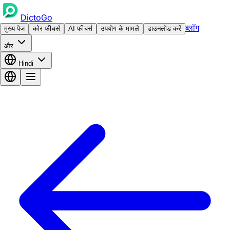
DictoGo
ब्लॉग
मुख्य पेज
कोर फीचर्स
AI फीचर्स
उपयोग के मामले
डाउनलोड करें
और
Hindi