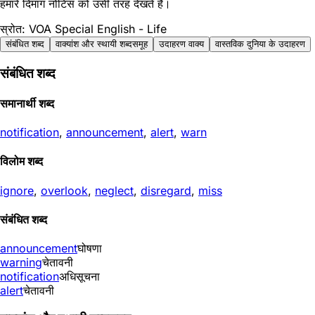
हमारे दिमाग नोटिस को उसी तरह देखते हैं।
स्रोत: VOA Special English - Life
संबंधित शब्द
वाक्यांश और स्थायी शब्दसमूह
उदाहरण वाक्य
वास्तविक दुनिया के उदाहरण
संबंधित शब्द
समानार्थी शब्द
notification
,
announcement
,
alert
,
warn
विलोम शब्द
ignore
,
overlook
,
neglect
,
disregard
,
miss
संबंधित शब्द
announcement
घोषणा
warning
चेतावनी
notification
अधिसूचना
alert
चेतावनी