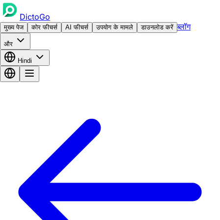
DictoGo
ब्लॉग
मुख्य पेज
कोर फीचर्स
AI फीचर्स
उपयोग के मामले
डाउनलोड करें
और
Hindi