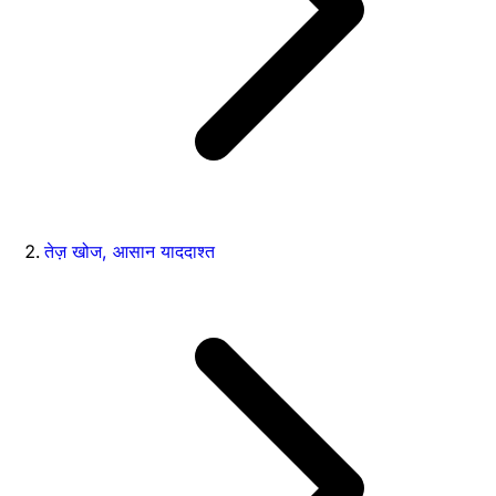
तेज़ खोज, आसान याददाश्त