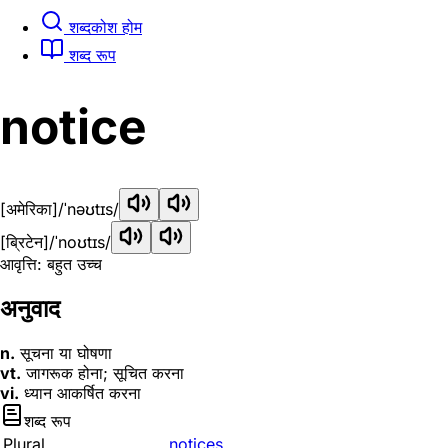
शब्दकोश होम
शब्द रूप
notice
[अमेरिका]
/ˈnəʊtɪs/
[ब्रिटेन]
/ˈnoʊtɪs/
आवृत्ति: बहुत उच्च
अनुवाद
n.
सूचना या घोषणा
vt.
जागरूक होना; सूचित करना
vi.
ध्यान आकर्षित करना
शब्द रूप
Plural
notices