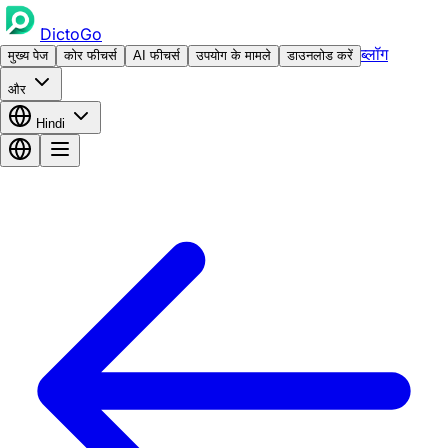
DictoGo
ब्लॉग
मुख्य पेज
कोर फीचर्स
AI फीचर्स
उपयोग के मामले
डाउनलोड करें
और
Hindi