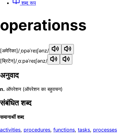
शब्द रूप
operationss
[अमेरिका]
/ˌɒpəˈreɪʃənz/
[ब्रिटेन]
/ˌɑːpəˈreɪʃənz/
अनुवाद
n.
ऑपरेशन (ऑपरेशन का बहुवचन)
संबंधित शब्द
समानार्थी शब्द
activities
,
procedures
,
functions
,
tasks
,
processes