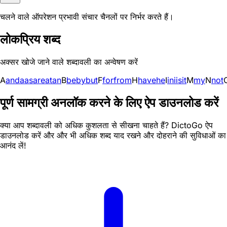
चलने वाले ऑपरेशन प्रभावी संचार चैनलों पर निर्भर करते हैं।
लोकप्रिय शब्द
अक्सर खोजे जाने वाले शब्दावली का अन्वेषण करें
A
and
a
as
are
at
an
B
be
by
but
F
for
from
H
have
he
I
in
i
is
it
M
my
N
not
पूर्ण सामग्री अनलॉक करने के लिए ऐप डाउनलोड करें
क्या आप शब्दावली को अधिक कुशलता से सीखना चाहते हैं? DictoGo ऐप
डाउनलोड करें और और भी अधिक शब्द याद रखने और दोहराने की सुविधाओं का
आनंद लें!