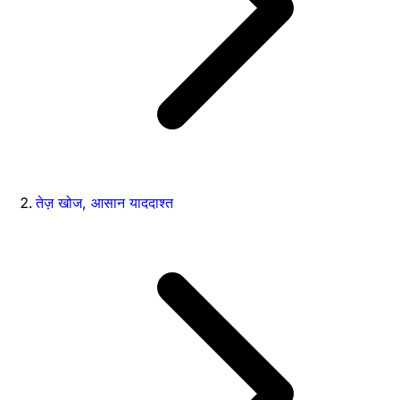
तेज़ खोज, आसान याददाश्त