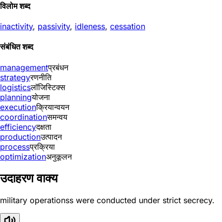
विलोम शब्द
inactivity
,
passivity
,
idleness
,
cessation
संबंधित शब्द
management
प्रबंधन
strategy
रणनीति
logistics
लॉजिस्टिक्स
planning
योजना
execution
क्रियान्वयन
coordination
समन्वय
efficiency
दक्षता
production
उत्पादन
process
प्रक्रिया
optimization
अनुकूलन
उदाहरण वाक्य
military operationss were conducted under strict secrecy.