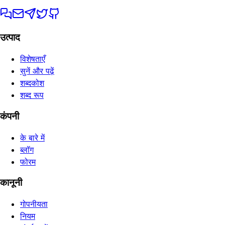
उत्पाद
विशेषताएँ
सुनें और पढ़ें
शब्दकोश
शब्द रूप
कंपनी
के बारे में
ब्लॉग
फोरम
कानूनी
गोपनीयता
नियम