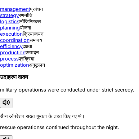
management
प्रबंधन
strategy
रणनीति
logistics
लॉजिस्टिक्स
planning
योजना
execution
क्रियान्वयन
coordination
समन्वय
efficiency
दक्षता
production
उत्पादन
process
प्रक्रिया
optimization
अनुकूलन
उदाहरण वाक्य
military operationss were conducted under strict secrecy.
सैन्य ऑपरेशन सख्त गुप्तता के तहत किए गए थे।
rescue operationss continued throughout the night.