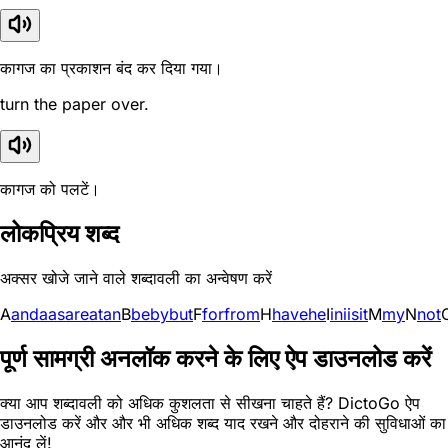
कागज का प्रकाशन बंद कर दिया गया।
turn the paper over.
कागज को पलटें।
लोकप्रिय शब्द
अक्सर खोजे जाने वाले शब्दावली का अन्वेषण करें
A
and
a
as
are
at
an
B
be
by
but
F
for
from
H
have
he
I
in
i
is
it
M
my
N
not
पूर्ण सामग्री अनलॉक करने के लिए ऐप डाउनलोड करें
क्या आप शब्दावली को अधिक कुशलता से सीखना चाहते हैं? DictoGo ऐप
डाउनलोड करें और और भी अधिक शब्द याद रखने और दोहराने की सुविधाओं का
आनंद लें!