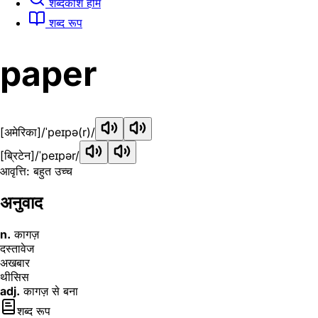
शब्दकोश होम
शब्द रूप
paper
[अमेरिका]
/ˈpeɪpə(r)/
[ब्रिटेन]
/ˈpeɪpər/
आवृत्ति: बहुत उच्च
अनुवाद
n.
कागज़
दस्तावेज
अखबार
थीसिस
adj.
कागज़ से बना
शब्द रूप