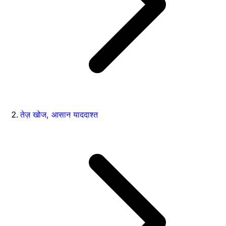
तेज़ खोज, आसान याददाश्त