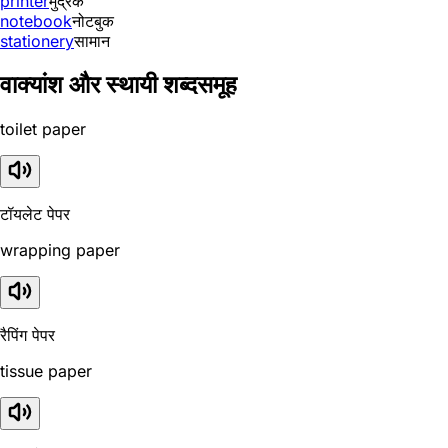
printer
मुद्रक
notebook
नोटबुक
stationery
सामान
वाक्यांश और स्थायी शब्दसमूह
toilet paper
टॉयलेट पेपर
wrapping paper
रैपिंग पेपर
tissue paper