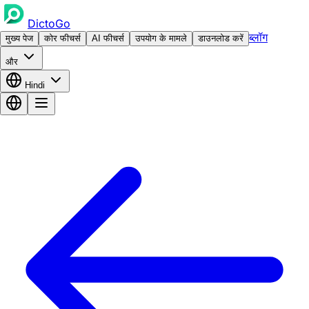
DictoGo
ब्लॉग
मुख्य पेज
कोर फीचर्स
AI फीचर्स
उपयोग के मामले
डाउनलोड करें
और
Hindi