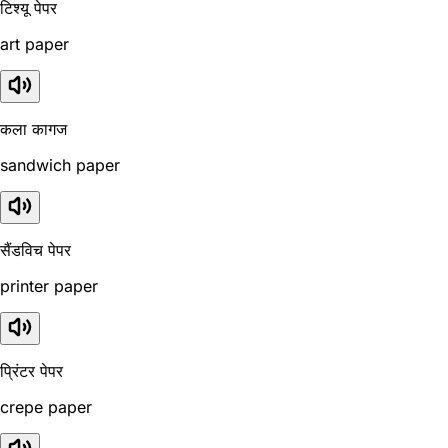
टिश्यू पेपर
art paper
कला कागज
sandwich paper
सैंडविच पेपर
printer paper
प्रिंटर पेपर
crepe paper