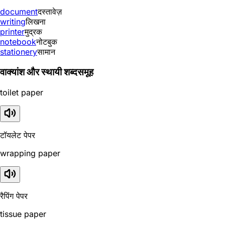
document
दस्तावेज़
writing
लिखना
printer
मुद्रक
notebook
नोटबुक
stationery
सामान
वाक्यांश और स्थायी शब्दसमूह
toilet paper
टॉयलेट पेपर
wrapping paper
रैपिंग पेपर
tissue paper