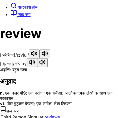
शब्दकोश होम
शब्द रूप
review
[अमेरिका]
/rɪˈvjuː/
[ब्रिटेन]
/rɪˈvjuː/
आवृत्ति: बहुत उच्च
अनुवाद
n.
एक नज़र पीछे; एक परीक्षा; एक समीक्षा; आलोचनात्मक लेखों के साथ एक
प्रकाशन
vt.
पीछे मुड़कर देखना; एक समीक्षा लेख लिखना
शब्द रूप
Third Person Singular
reviews