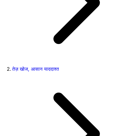
तेज़ खोज, आसान याददाश्त