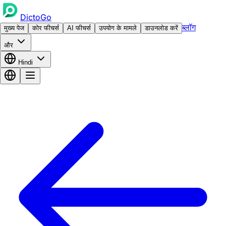
DictoGo
ब्लॉग
मुख्य पेज
कोर फीचर्स
AI फीचर्स
उपयोग के मामले
डाउनलोड करें
और
Hindi