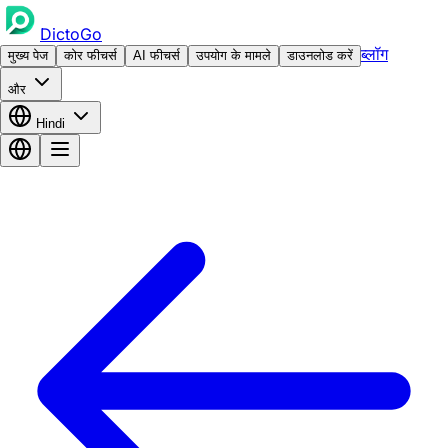
DictoGo
ब्लॉग
मुख्य पेज
कोर फीचर्स
AI फीचर्स
उपयोग के मामले
डाउनलोड करें
और
Hindi