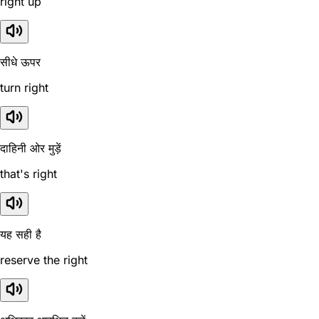
right up
सीधे ऊपर
turn right
दाहिनी ओर मुड़ें
that's right
यह सही है
reserve the right