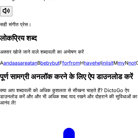
सही संगीत प्रेस।
लोकप्रिय शब्द
अक्सर खोजे जाने वाले शब्दावली का अन्वेषण करें
A
and
a
as
are
at
an
B
be
by
but
F
for
from
H
have
he
I
in
i
is
it
M
my
N
not
पूर्ण सामग्री अनलॉक करने के लिए ऐप डाउनलोड करें
क्या आप शब्दावली को अधिक कुशलता से सीखना चाहते हैं? DictoGo ऐप
डाउनलोड करें और और भी अधिक शब्द याद रखने और दोहराने की सुविधाओं का
आनंद लें!