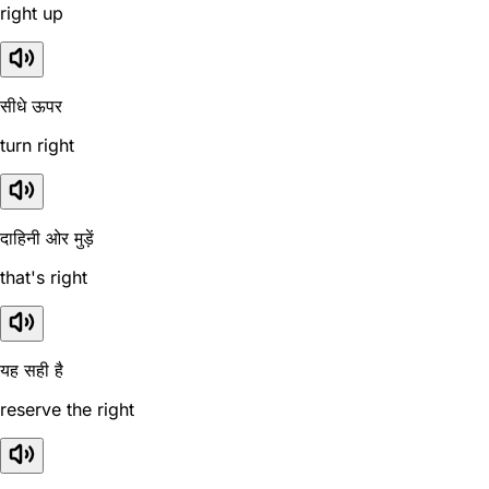
right up
सीधे ऊपर
turn right
दाहिनी ओर मुड़ें
that's right
यह सही है
reserve the right