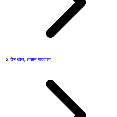
तेज़ खोज, आसान याददाश्त