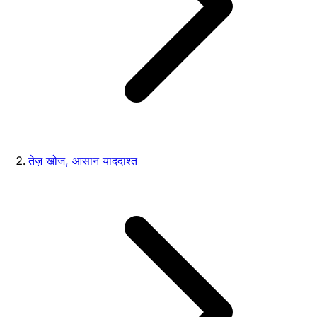
तेज़ खोज, आसान याददाश्त