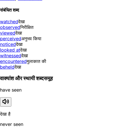
संबंधित शब्द
watched
देखा
observed
निरीक्षित
viewed
देखा
perceived
अनुभव किया
noticed
देखा
looked at
देखा
witnessed
देखा
encountered
मुलाकात की
beheld
देखा
वाक्यांश और स्थायी शब्दसमूह
have seen
देखा है
never seen