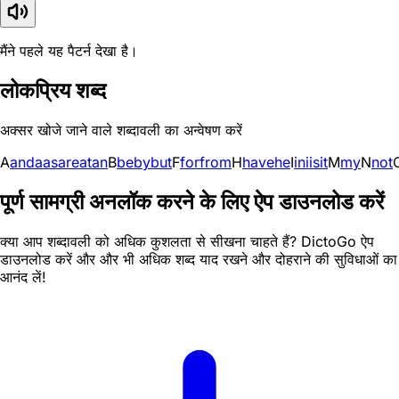
मैंने पहले यह पैटर्न देखा है।
लोकप्रिय शब्द
अक्सर खोजे जाने वाले शब्दावली का अन्वेषण करें
A
and
a
as
are
at
an
B
be
by
but
F
for
from
H
have
he
I
in
i
is
it
M
my
N
not
पूर्ण सामग्री अनलॉक करने के लिए ऐप डाउनलोड करें
क्या आप शब्दावली को अधिक कुशलता से सीखना चाहते हैं? DictoGo ऐप
डाउनलोड करें और और भी अधिक शब्द याद रखने और दोहराने की सुविधाओं का
आनंद लें!