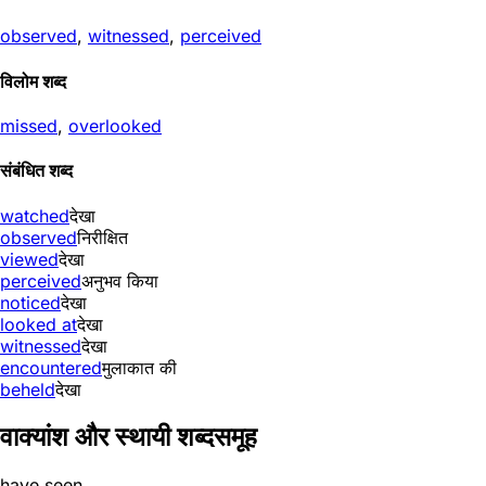
observed
,
witnessed
,
perceived
विलोम शब्द
missed
,
overlooked
संबंधित शब्द
watched
देखा
observed
निरीक्षित
viewed
देखा
perceived
अनुभव किया
noticed
देखा
looked at
देखा
witnessed
देखा
encountered
मुलाकात की
beheld
देखा
वाक्यांश और स्थायी शब्दसमूह
have seen