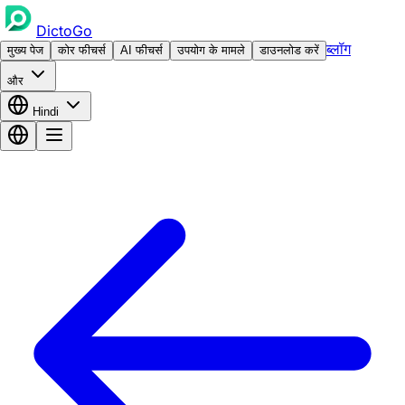
DictoGo
ब्लॉग
मुख्य पेज
कोर फीचर्स
AI फीचर्स
उपयोग के मामले
डाउनलोड करें
और
Hindi