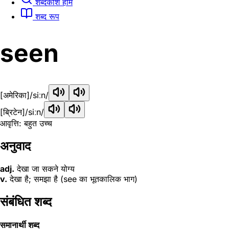
शब्दकोश होम
शब्द रूप
seen
[अमेरिका]
/siːn/
[ब्रिटेन]
/siːn/
आवृत्ति: बहुत उच्च
अनुवाद
adj.
देखा जा सकने योग्य
v.
देखा है; समझा है (see का भूतकालिक भाग)
संबंधित शब्द
समानार्थी शब्द