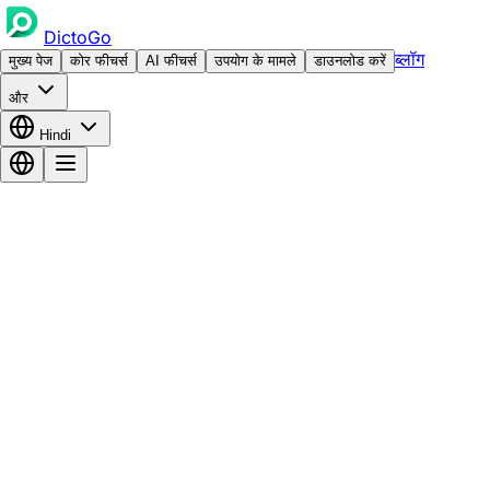
DictoGo
ब्लॉग
मुख्य पेज
कोर फीचर्स
AI फीचर्स
उपयोग के मामले
डाउनलोड करें
और
Hindi