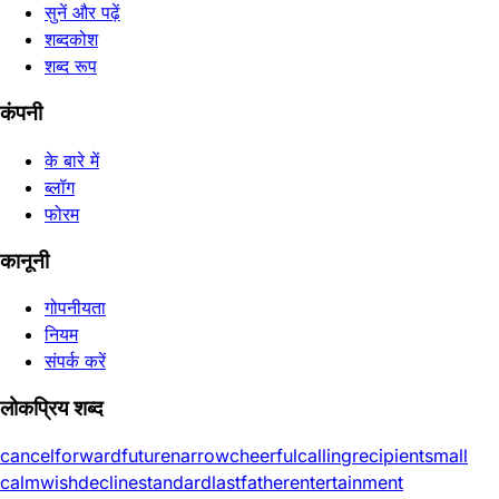
सुनें और पढ़ें
शब्दकोश
शब्द रूप
कंपनी
के बारे में
ब्लॉग
फोरम
कानूनी
गोपनीयता
नियम
संपर्क करें
लोकप्रिय शब्द
cancel
forward
future
narrow
cheerful
calling
recipient
small
calm
wish
decline
standard
last
father
entertainment