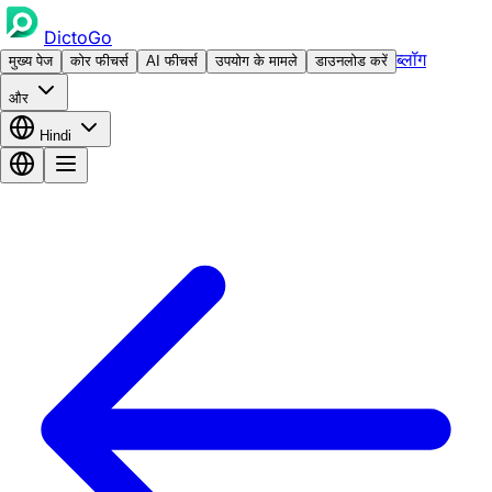
DictoGo
ब्लॉग
मुख्य पेज
कोर फीचर्स
AI फीचर्स
उपयोग के मामले
डाउनलोड करें
और
Hindi