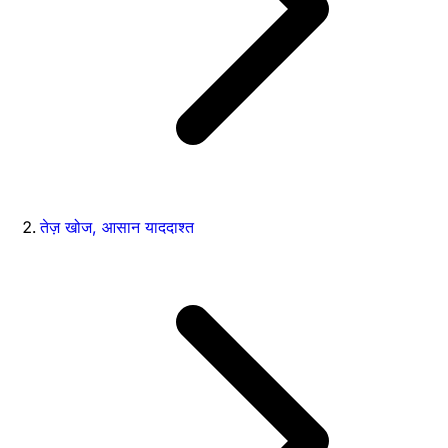
तेज़ खोज, आसान याददाश्त