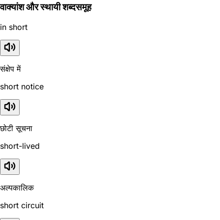
वाक्यांश और स्थायी शब्दसमूह
in short
संक्षेप में
short notice
छोटी सूचना
short-lived
अल्पकालिक
short circuit