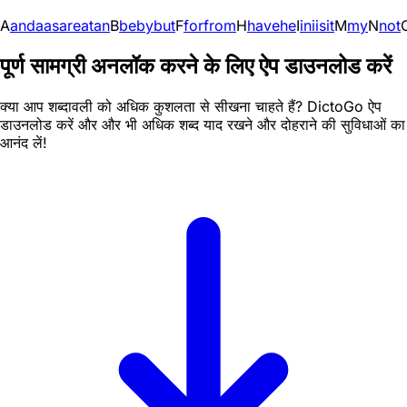
A
and
a
as
are
at
an
B
be
by
but
F
for
from
H
have
he
I
in
i
is
it
M
my
N
not
पूर्ण सामग्री अनलॉक करने के लिए ऐप डाउनलोड करें
क्या आप शब्दावली को अधिक कुशलता से सीखना चाहते हैं? DictoGo ऐप
डाउनलोड करें और और भी अधिक शब्द याद रखने और दोहराने की सुविधाओं का
आनंद लें!