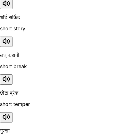
शॉर्ट सर्किट
short story
लघु कहानी
short break
छोटा ब्रेक
short temper
गुस्सा