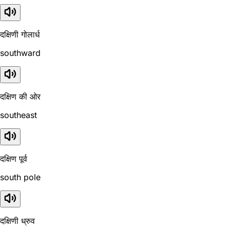
दक्षिणी गोलार्ध
southward
दक्षिण की ओर
southeast
दक्षिण पूर्व
south pole
दक्षिणी ध्रुव