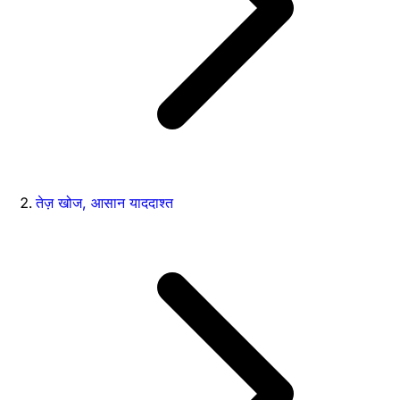
तेज़ खोज, आसान याददाश्त