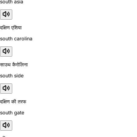
south asia
दक्षिण एशिया
south carolina
साउथ कैरोलिना
south side
दक्षिण की तरफ
south gate