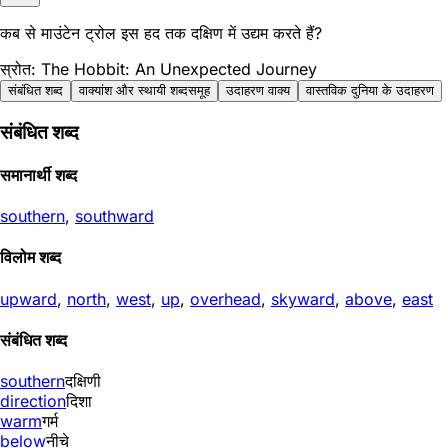
कब से माउंटेन ट्रोल इस हद तक दक्षिण में उद्यम करते हैं?
स्रोत: The Hobbit: An Unexpected Journey
संबंधित शब्द
वाक्यांश और स्थायी शब्दसमूह
उदाहरण वाक्य
वास्तविक दुनिया के उदाहरण
संबंधित शब्द
समानार्थी शब्द
southern
,
southward
विलोम शब्द
upward
,
north
,
west
,
up
,
overhead
,
skyward
,
above
,
east
संबंधित शब्द
southern
दक्षिणी
direction
दिशा
warm
गर्म
below
नीचे