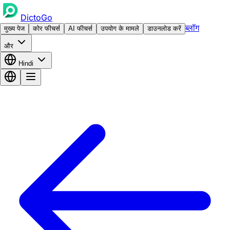
DictoGo
ब्लॉग
मुख्य पेज
कोर फीचर्स
AI फीचर्स
उपयोग के मामले
डाउनलोड करें
और
Hindi