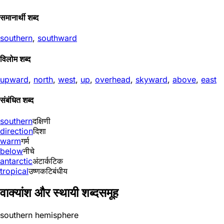
समानार्थी शब्द
southern
,
southward
विलोम शब्द
upward
,
north
,
west
,
up
,
overhead
,
skyward
,
above
,
east
संबंधित शब्द
southern
दक्षिणी
direction
दिशा
warm
गर्म
below
नीचे
antarctic
अंटार्कटिक
tropical
उष्णकटिबंधीय
वाक्यांश और स्थायी शब्दसमूह
southern hemisphere