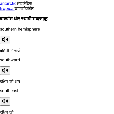
antarctic
अंटार्कटिक
tropical
उष्णकटिबंधीय
वाक्यांश और स्थायी शब्दसमूह
southern hemisphere
दक्षिणी गोलार्ध
southward
दक्षिण की ओर
southeast
दक्षिण पूर्व