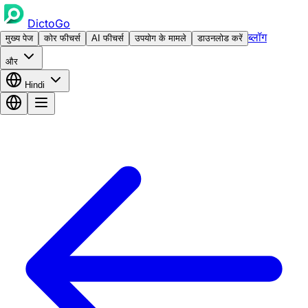
DictoGo
ब्लॉग
मुख्य पेज
कोर फीचर्स
AI फीचर्स
उपयोग के मामले
डाउनलोड करें
और
Hindi