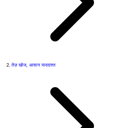
तेज़ खोज, आसान याददाश्त