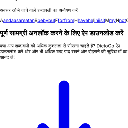
अक्सर खोजे जाने वाले शब्दावली का अन्वेषण करें
A
and
a
as
are
at
an
B
be
by
but
F
for
from
H
have
he
I
in
i
is
it
M
my
N
not
पूर्ण सामग्री अनलॉक करने के लिए ऐप डाउनलोड करें
क्या आप शब्दावली को अधिक कुशलता से सीखना चाहते हैं? DictoGo ऐप
डाउनलोड करें और और भी अधिक शब्द याद रखने और दोहराने की सुविधाओं का
आनंद लें!