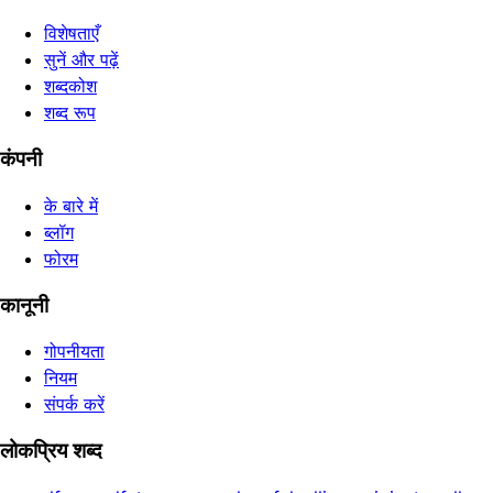
विशेषताएँ
सुनें और पढ़ें
शब्दकोश
शब्द रूप
कंपनी
के बारे में
ब्लॉग
फोरम
कानूनी
गोपनीयता
नियम
संपर्क करें
लोकप्रिय शब्द