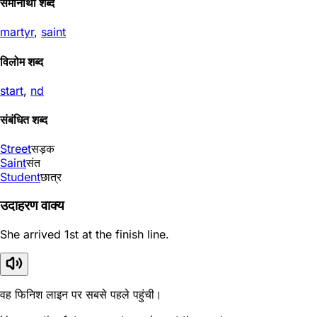
समानार्थी शब्द
martyr
,
saint
विलोम शब्द
start
,
nd
संबंधित शब्द
Street
सड़क
Saint
संत
Student
छात्र
उदाहरण वाक्य
She arrived 1st at the finish line.
वह फिनिश लाइन पर सबसे पहले पहुंची।