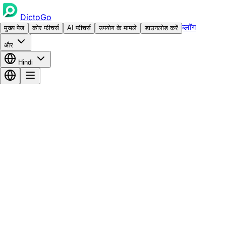
DictoGo
ब्लॉग
मुख्य पेज
कोर फीचर्स
AI फीचर्स
उपयोग के मामले
डाउनलोड करें
और
Hindi