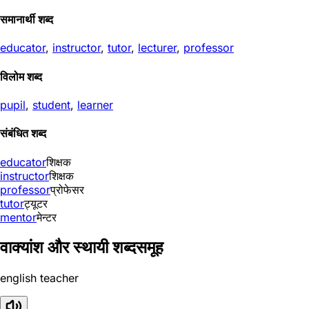
समानार्थी शब्द
educator
,
instructor
,
tutor
,
lecturer
,
professor
विलोम शब्द
pupil
,
student
,
learner
संबंधित शब्द
educator
शिक्षक
instructor
शिक्षक
professor
प्रोफेसर
tutor
ट्यूटर
mentor
मेन्टर
वाक्यांश और स्थायी शब्दसमूह
english teacher