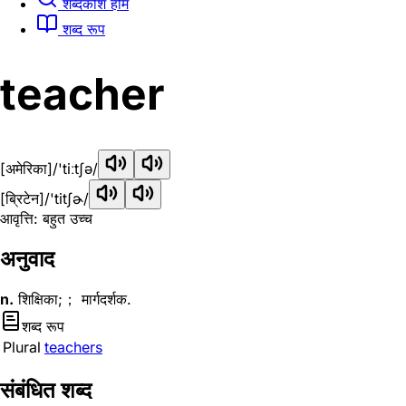
शब्दकोश होम
शब्द रूप
teacher
[अमेरिका]
/'tiːtʃə/
[ब्रिटेन]
/'titʃɚ/
आवृत्ति: बहुत उच्च
अनुवाद
n.
शिक्षिका;； मार्गदर्शक.
शब्द रूप
Plural
teachers
संबंधित शब्द