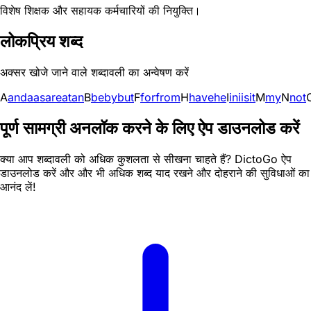
विशेष शिक्षक और सहायक कर्मचारियों की नियुक्ति।
लोकप्रिय शब्द
अक्सर खोजे जाने वाले शब्दावली का अन्वेषण करें
A
and
a
as
are
at
an
B
be
by
but
F
for
from
H
have
he
I
in
i
is
it
M
my
N
not
पूर्ण सामग्री अनलॉक करने के लिए ऐप डाउनलोड करें
क्या आप शब्दावली को अधिक कुशलता से सीखना चाहते हैं? DictoGo ऐप
डाउनलोड करें और और भी अधिक शब्द याद रखने और दोहराने की सुविधाओं का
आनंद लें!