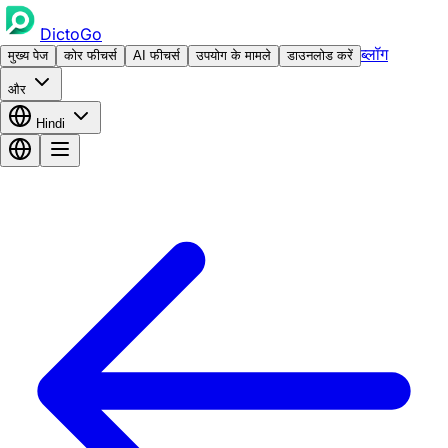
DictoGo
ब्लॉग
मुख्य पेज
कोर फीचर्स
AI फीचर्स
उपयोग के मामले
डाउनलोड करें
और
Hindi