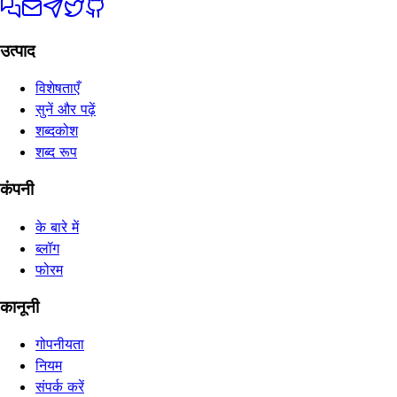
उत्पाद
विशेषताएँ
सुनें और पढ़ें
शब्दकोश
शब्द रूप
कंपनी
के बारे में
ब्लॉग
फोरम
कानूनी
गोपनीयता
नियम
संपर्क करें