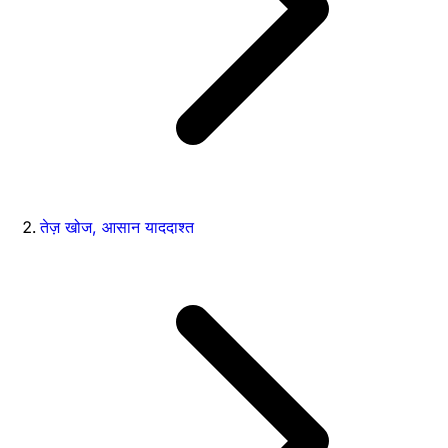
तेज़ खोज, आसान याददाश्त