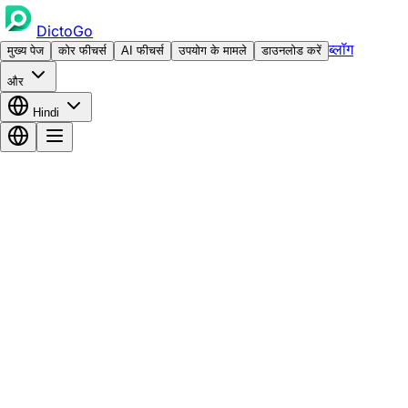
DictoGo
ब्लॉग
मुख्य पेज
कोर फीचर्स
AI फीचर्स
उपयोग के मामले
डाउनलोड करें
और
Hindi