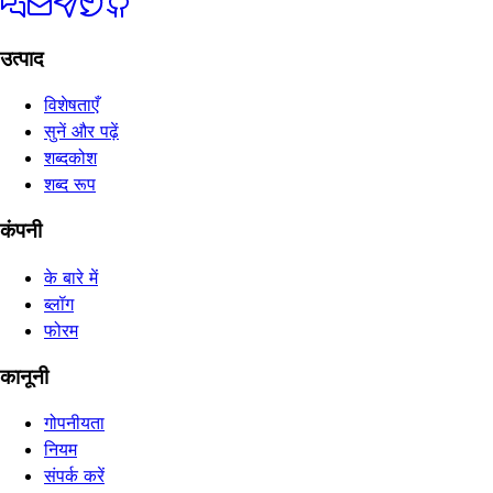
उत्पाद
विशेषताएँ
सुनें और पढ़ें
शब्दकोश
शब्द रूप
कंपनी
के बारे में
ब्लॉग
फोरम
कानूनी
गोपनीयता
नियम
संपर्क करें