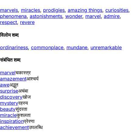
marvels
,
miracles
,
prodigies
,
amazing things
,
curiosities
,
phenomena
,
astonishments
,
wonder
,
marvel
,
admire
,
respect
,
revere
विलोम शब्द
ordinariness
,
commonplace
,
mundane
,
unremarkable
संबंधित शब्द
marvel
चकास्त्र
amazement
आश्चर्य
awe
अद्भुत
surprise
अचंबा
discovery
खोज
mystery
रहस्य
beauty
सुंदरता
miracle
कुशलता
inspiration
प्रेरणा
achievement
उपलब्धि