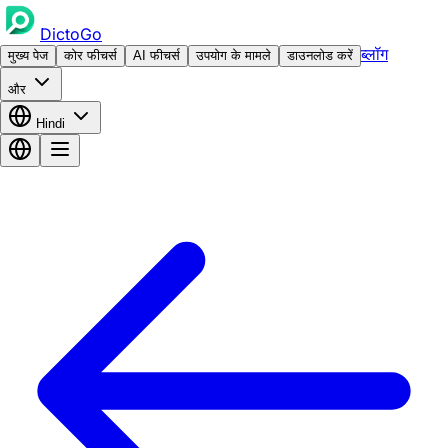
DictoGo
ब्लॉग
मुख्य पेज
कोर फीचर्स
AI फीचर्स
उपयोग के मामले
डाउनलोड करें
और
Hindi