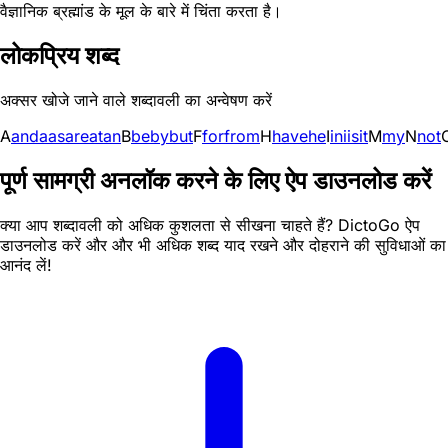
वैज्ञानिक ब्रह्मांड के मूल के बारे में चिंता करता है।
लोकप्रिय शब्द
अक्सर खोजे जाने वाले शब्दावली का अन्वेषण करें
A
and
a
as
are
at
an
B
be
by
but
F
for
from
H
have
he
I
in
i
is
it
M
my
N
not
पूर्ण सामग्री अनलॉक करने के लिए ऐप डाउनलोड करें
क्या आप शब्दावली को अधिक कुशलता से सीखना चाहते हैं? DictoGo ऐप
डाउनलोड करें और और भी अधिक शब्द याद रखने और दोहराने की सुविधाओं का
आनंद लें!