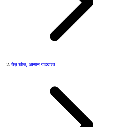
तेज़ खोज, आसान याददाश्त