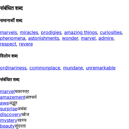
संबंधित शब्द
समानार्थी शब्द
marvels
,
miracles
,
prodigies
,
amazing things
,
curiosities
,
phenomena
,
astonishments
,
wonder
,
marvel
,
admire
,
respect
,
revere
विलोम शब्द
ordinariness
,
commonplace
,
mundane
,
unremarkable
संबंधित शब्द
marvel
चकास्त्र
amazement
आश्चर्य
awe
अद्भुत
surprise
अचंबा
discovery
खोज
mystery
रहस्य
beauty
सुंदरता